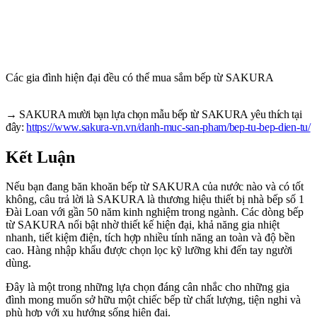
Các gia đình hiện đại đều có thể mua sắm bếp từ SAKURA
→ SAKURA mười bạn lựa chọn mẫu bếp từ SAKURA yêu thích tại
đây:
https://www.sakura-vn.vn/danh-muc-san-pham/bep-tu-bep-dien-tu/
Kết Luận
Nếu bạn đang băn khoăn bếp từ SAKURA của nước nào và có tốt
không, câu trả lời là SAKURA là thương hiệu thiết bị nhà bếp số 1
Đài Loan với gần 50 năm kinh nghiệm trong ngành. Các dòng bếp
từ SAKURA nổi bật nhờ thiết kế hiện đại, khả năng gia nhiệt
nhanh, tiết kiệm điện, tích hợp nhiều tính năng an toàn và độ bền
cao. Hàng nhập khẩu được chọn lọc kỹ lưỡng khi đến tay người
dùng.
Đây là một trong những lựa chọn đáng cân nhắc cho những gia
đình mong muốn sở hữu một chiếc bếp từ chất lượng, tiện nghi và
phù hợp với xu hướng sống hiện đại.