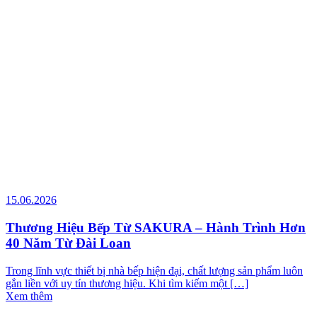
15.06.2026
Thương Hiệu Bếp Từ SAKURA – Hành Trình Hơn
40 Năm Từ Đài Loan
Trong lĩnh vực thiết bị nhà bếp hiện đại, chất lượng sản phẩm luôn
gắn liền với uy tín thương hiệu. Khi tìm kiếm một […]
Xem thêm