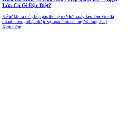
Lửa Có Gì Đặc Biệt?
Kể từ khi ra mắt, bếp gas thế hệ mới lửa xoáy kép DuoFire đã
nhanh chóng nhận được sự quan tâm của người dùng […]
Xem thêm