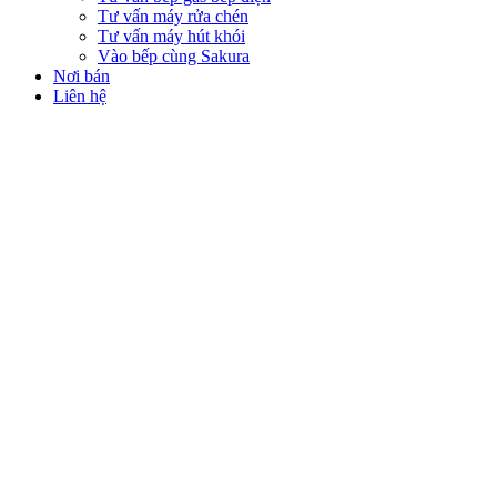
Tư vấn máy rửa chén
Tư vấn máy hút khói
Vào bếp cùng Sakura
Nơi bán
Liên hệ