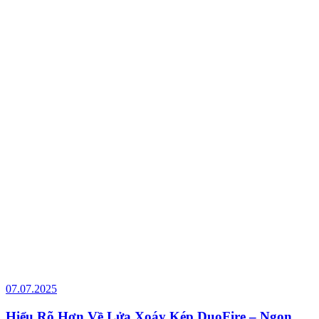
07.07.2025
Hiểu Rõ Hơn Về Lửa Xoáy Kép DuoFire – Ngọn