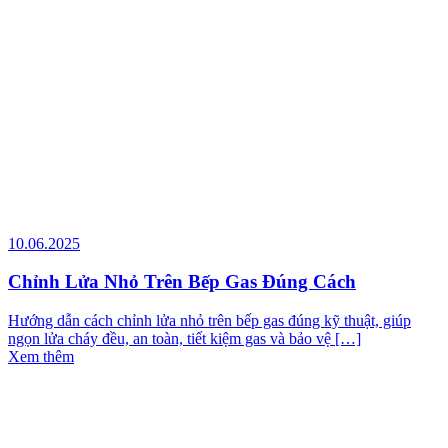
10.06.2025
Chỉnh Lửa Nhỏ Trên Bếp Gas Đúng Cách
Hướng dẫn cách chỉnh lửa nhỏ trên bếp gas đúng kỹ thuật, giúp
ngọn lửa cháy đều, an toàn, tiết kiệm gas và bảo vệ […]
Xem thêm