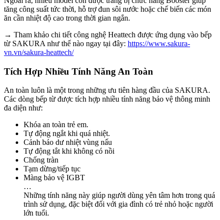
Ngoài ra, nhiều model còn được trang bị chức năng Booster giúp
tăng công suất tức thời, hỗ trợ đun sôi nước hoặc chế biến các món
ăn cần nhiệt độ cao trong thời gian ngắn.
→ Tham khảo chi tiết công nghệ Heattech được ứng dụng vào bếp
từ SAKURA như thế nào ngay tại đây:
https://www.sakura-
vn.vn/sakura-heattech/
Tích Hợp Nhiều Tính Năng An Toàn
An toàn luôn là một trong những ưu tiên hàng đầu của SAKURA.
Các dòng bếp từ được tích hợp nhiều tính năng bảo vệ thông minh
đa diện như:
Khóa an toàn trẻ em.
Tự động ngắt khi quá nhiệt.
Cảnh báo dư nhiệt vùng nấu
Tự động tắt khi không có nồi
Chống tràn
Tạm dừng/tiếp tục
Màng bảo vệ IGBT
…
Những tính năng này giúp người dùng yên tâm hơn trong quá
trình sử dụng, đặc biệt đối với gia đình có trẻ nhỏ hoặc người
lớn tuổi.