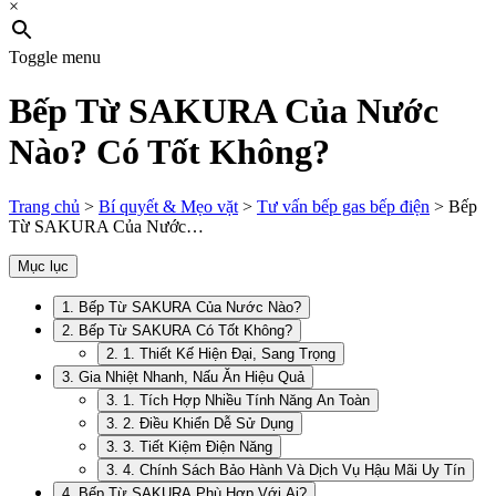
×
Toggle menu
Bếp Từ SAKURA Của Nước
Nào? Có Tốt Không?
Trang chủ
>
Bí quyết & Mẹo vặt
>
Tư vấn bếp gas bếp điện
>
Bếp
Từ SAKURA Của Nước…
Mục lục
1. Bếp Từ SAKURA Của Nước Nào?
2. Bếp Từ SAKURA Có Tốt Không?
2. 1. Thiết Kế Hiện Đại, Sang Trọng
3. Gia Nhiệt Nhanh, Nấu Ăn Hiệu Quả
3. 1. Tích Hợp Nhiều Tính Năng An Toàn
3. 2. Điều Khiển Dễ Sử Dụng
3. 3. Tiết Kiệm Điện Năng
3. 4. Chính Sách Bảo Hành Và Dịch Vụ Hậu Mãi Uy Tín
4. Bếp Từ SAKURA Phù Hợp Với Ai?