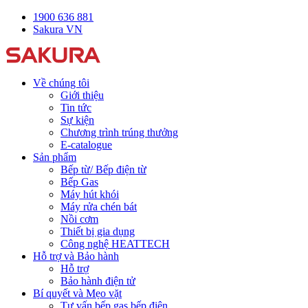
1900 636 881
Sakura VN
Về chúng tôi
Giới thiệu
Tin tức
Sự kiện
Chương trình trúng thưởng
E-catalogue
Sản phẩm
Bếp từ/ Bếp điện từ
Bếp Gas
Máy hút khói
Máy rửa chén bát
Nồi cơm
Thiết bị gia dụng
Công nghệ HEATTECH
Hỗ trợ và Bảo hành
Hỗ trợ
Bảo hành điện tử
Bí quyết và Mẹo vặt
Tư vấn bếp gas bếp điện