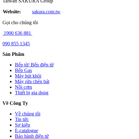
Taiwan SAKURA Group
Website:
sakura.com.tw
Gọi cho chúng tôi
1900 636 881
090 855 1345
Sản Phẩm
Bếp từ/ Bếp điện từ
Bếp Gas
Máy hút khói
Máy rửa chén bát
Nồi cơm
Thiết bị gia dụng
Về Công Ty
Về chúng tôi
Tin tức
Sự kiện
E-catalogue
Bảo hành điện tử