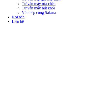
Tư vấn máy rửa chén
Tư vấn máy hút khói
Vào bếp cùng Sakura
Nơi bán
Liên hệ