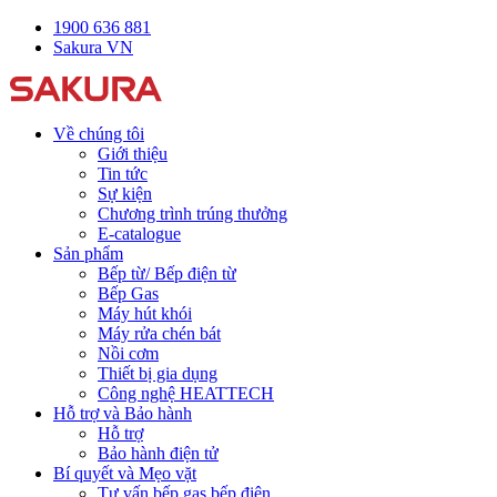
1900 636 881
Sakura VN
Về chúng tôi
Giới thiệu
Tin tức
Sự kiện
Chương trình trúng thưởng
E-catalogue
Sản phẩm
Bếp từ/ Bếp điện từ
Bếp Gas
Máy hút khói
Máy rửa chén bát
Nồi cơm
Thiết bị gia dụng
Công nghệ HEATTECH
Hỗ trợ và Bảo hành
Hỗ trợ
Bảo hành điện tử
Bí quyết và Mẹo vặt
Tư vấn bếp gas bếp điện