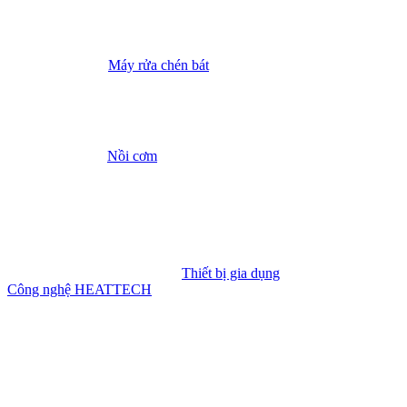
Máy rửa chén bát
Nồi cơm
Thiết bị gia dụng
Công nghệ HEATTECH