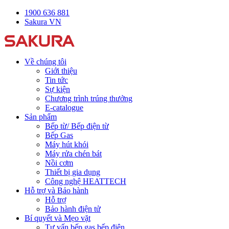
1900 636 881
Sakura VN
Về chúng tôi
Giới thiệu
Tin tức
Sự kiện
Chương trình trúng thưởng
E-catalogue
Sản phẩm
Bếp từ/ Bếp điện từ
Bếp Gas
Máy hút khói
Máy rửa chén bát
Nồi cơm
Thiết bị gia dụng
Công nghệ HEATTECH
Hỗ trợ và Bảo hành
Hỗ trợ
Bảo hành điện tử
Bí quyết và Mẹo vặt
Tư vấn bếp gas bếp điện