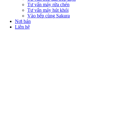
Tư vấn máy rửa chén
Tư vấn máy hút khói
Vào bếp cùng Sakura
Nơi bán
Liên hệ