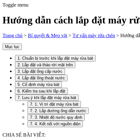
Toggle menu
Hướng dẫn cách lắp đặt máy rửa 
Trang chủ
>
Bí quyết & Mẹo vặt
>
Tư vấn máy rửa chén
>
Hướng dẫ
Mục lục
1. Chuẩn bị trước khi lắp đặt máy rửa bát
2. Lắp đặt và tháo rời mặt trên
3. Lắp đặt ống cấp nước
4. Lắp đặt ống thoát nước
5. Cố định máy rửa bát
6. Kiểm tra sau khi lắp đặt
7. Lưu ý khi lắp đặt máy rửa bát
7. 1. Vị trí đặt máy rửa bát
7. 2. Lắp đường ống dẫn nước
7. 3. Nhiệt độ nước quy định
7. 4. Kết nối với nguồn điện
CHIA SẺ BÀI VIẾT: