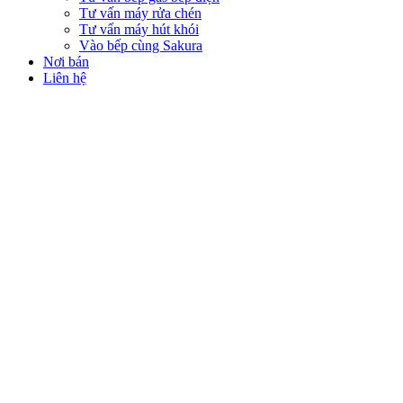
Tư vấn máy rửa chén
Tư vấn máy hút khói
Vào bếp cùng Sakura
Nơi bán
Liên hệ