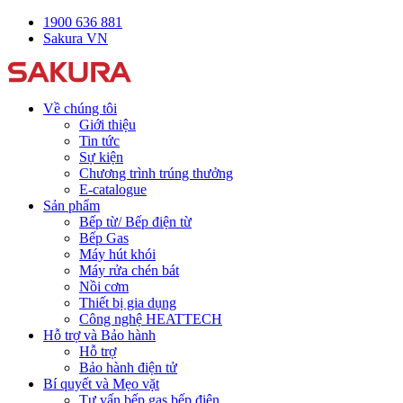
1900 636 881
Sakura VN
Về chúng tôi
Giới thiệu
Tin tức
Sự kiện
Chương trình trúng thưởng
E-catalogue
Sản phẩm
Bếp từ/ Bếp điện từ
Bếp Gas
Máy hút khói
Máy rửa chén bát
Nồi cơm
Thiết bị gia dụng
Công nghệ HEATTECH
Hỗ trợ và Bảo hành
Hỗ trợ
Bảo hành điện tử
Bí quyết và Mẹo vặt
Tư vấn bếp gas bếp điện