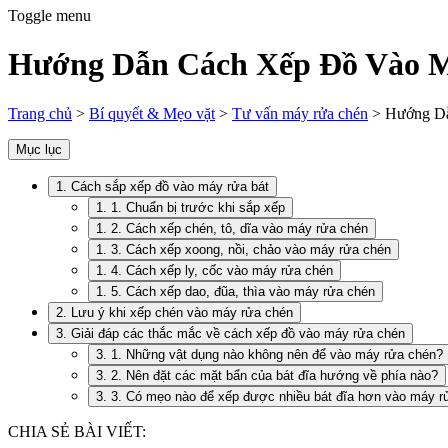
Toggle menu
Hướng Dẫn Cách Xếp Đồ Vào Má
Trang chủ
>
Bí quyết & Mẹo vặt
>
Tư vấn máy rửa chén
>
Hướng D
Mục lục
1. Cách sắp xếp đồ vào máy rửa bát
1. 1. Chuẩn bị trước khi sắp xếp
1. 2. Cách xếp chén, tô, dĩa vào máy rửa chén
1. 3. Cách xếp xoong, nồi, chảo vào máy rửa chén
1. 4. Cách xếp ly, cốc vào máy rửa chén
1. 5. Cách xếp dao, đũa, thìa vào máy rửa chén
2. Lưu ý khi xếp chén vào máy rửa chén
3. Giải đáp các thắc mắc về cách xếp đồ vào máy rửa chén
3. 1. Những vật dụng nào không nên để vào máy rửa chén?
3. 2. Nên đặt các mặt bẩn của bát đĩa hướng về phía nào?
3. 3. Có mẹo nào để xếp được nhiều bát đĩa hơn vào máy r
CHIA SẺ BÀI VIẾT: