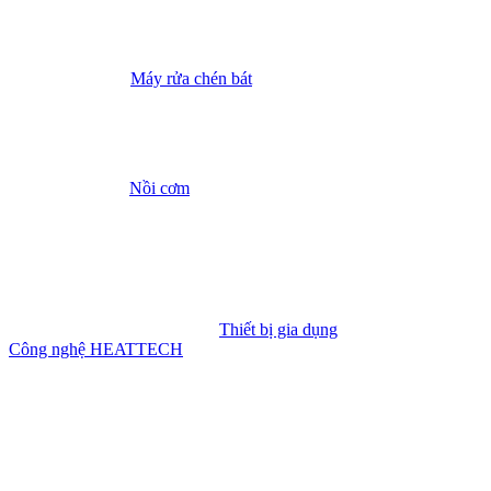
Máy rửa chén bát
Nồi cơm
Thiết bị gia dụng
Công nghệ HEATTECH