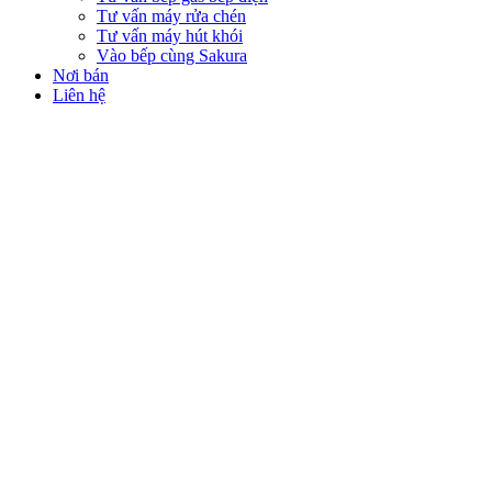
Tư vấn máy rửa chén
Tư vấn máy hút khói
Vào bếp cùng Sakura
Nơi bán
Liên hệ