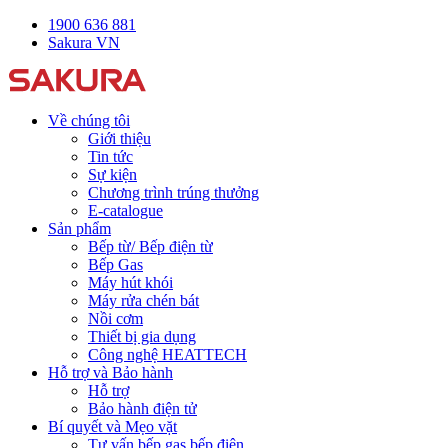
1900 636 881
Sakura VN
Về chúng tôi
Giới thiệu
Tin tức
Sự kiện
Chương trình trúng thưởng
E-catalogue
Sản phẩm
Bếp từ/ Bếp điện từ
Bếp Gas
Máy hút khói
Máy rửa chén bát
Nồi cơm
Thiết bị gia dụng
Công nghệ HEATTECH
Hỗ trợ và Bảo hành
Hỗ trợ
Bảo hành điện tử
Bí quyết và Mẹo vặt
Tư vấn bếp gas bếp điện