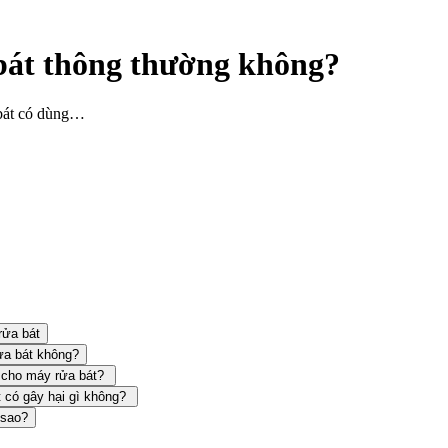
bát thông thường không?
bát có dùng…
rửa bát
ửa bát không?
g cho máy rửa bát?
t có gây hại gì không?
 sao?