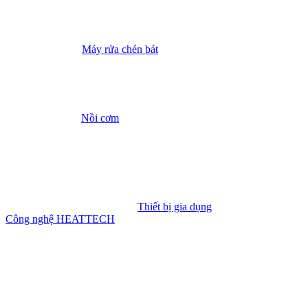
Máy rửa chén bát
Nồi cơm
Thiết bị gia dụng
Công nghệ HEATTECH