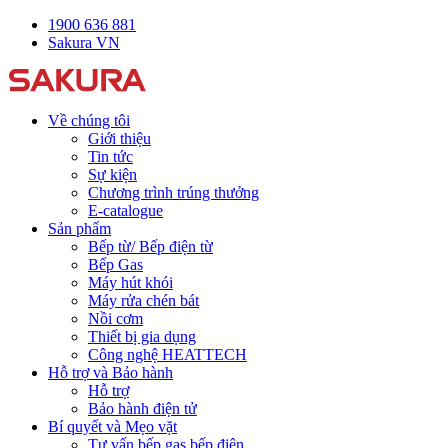
1900 636 881
Sakura VN
Về chúng tôi
Giới thiệu
Tin tức
Sự kiện
Chương trình trúng thưởng
E-catalogue
Sản phẩm
Bếp từ/ Bếp điện từ
Bếp Gas
Máy hút khói
Máy rửa chén bát
Nồi cơm
Thiết bị gia dụng
Công nghệ HEATTECH
Hỗ trợ và Bảo hành
Hỗ trợ
Bảo hành điện tử
Bí quyết và Mẹo vặt
Tư vấn bếp gas bếp điện