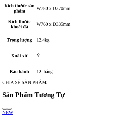
Kích thước sản
W780 x D370mm
phẩm
Kích thước
W760 x D335mm
khoét đá
Trọng lượng
12.4kg
Xuất xứ
Ý
Bảo hành
12 tháng
CHIA SẺ SẢN PHẨM:
Sản Phẩm Tương Tự
NEW