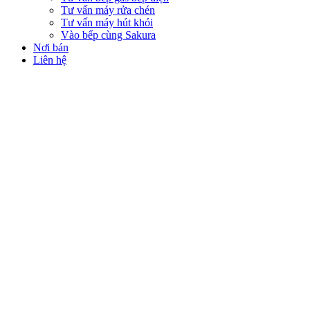
Tư vấn máy rửa chén
Tư vấn máy hút khói
Vào bếp cùng Sakura
Nơi bán
Liên hệ