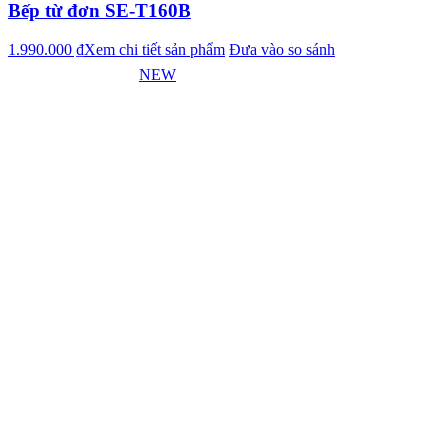
Bếp từ đơn SE-T160B
1.990.000 ₫
Xem chi tiết sản phẩm
Đưa vào so sánh
NEW