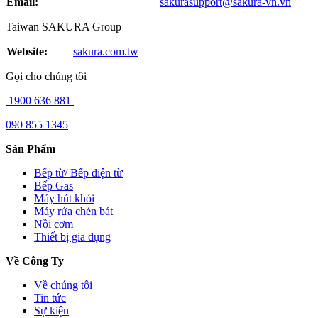
Email:
sakurasupport@sakura-vn.vn
Taiwan SAKURA Group
Website:
sakura.com.tw
Gọi cho chúng tôi
1900 636 881
090 855 1345
Sản Phẩm
Bếp từ/ Bếp điện từ
Bếp Gas
Máy hút khói
Máy rửa chén bát
Nồi cơm
Thiết bị gia dụng
Về Công Ty
Về chúng tôi
Tin tức
Sự kiện