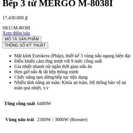
Bếp 3 từ MERGO M-8038I
17.430.000 ₫
SKU:
M-8038I
Xem điểm bán
MÔ TẢ SẢN PHẨM
THÔNG SỐ KỸ THUẬT
Mặt kính Eurokera (Pháp), thiết kế 3 vùng nấu ngang hiện đại
Điều khiển cảm ứng trượt với 9 mức công suất
Gia nhiệt nhanh rút ngắn thời gian nấu ăn
Hẹn giờ nấu & tắt bếp thông minh
Chức năng tạm dừng/tiếp tục tiện dụng
Nhiều tính năng an toàn: Khóa an toàn, Hệ thống bảo vệ an
toàn quá nhiệt, v.v
Tổng công suất
6400W
Vùng nấu trái
2300W / 3000W (Booster)