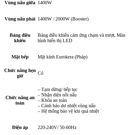
Vùng nấu giữa
1400W
Vùng nấu phải
1400W / 2000W (Booster)
Bảng điều
Bảng điều khiển cảm ứng chạm và trượt, Màn
khiển
hình hiển thị LED
Mặt bếp
Mặt kính Eurokera (Pháp)
Chức năng hẹn
Có
giờ
– Tạm dừng/ tiếp tục
– Nhận diện nồi nấu
Chức năng an
– Khóa an toàn
toàn
– Cảnh báo dư nhiệt vùng nấu
– Hệ thống bảo vệ khi quá nhiệt
Điện áp
220-240V/ 50-60Hz