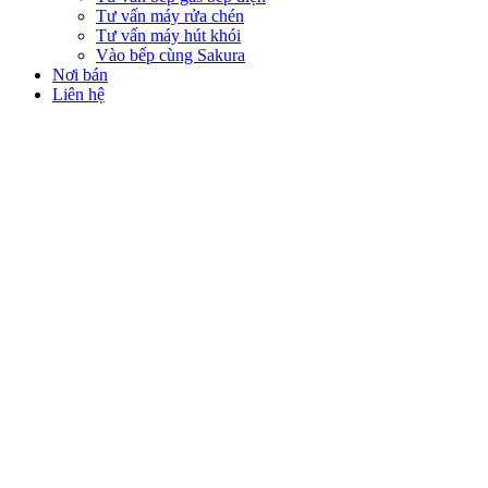
Tư vấn máy rửa chén
Tư vấn máy hút khói
Vào bếp cùng Sakura
Nơi bán
Liên hệ