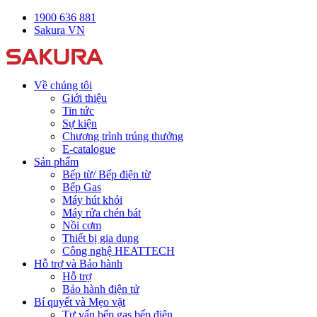
1900 636 881
Sakura VN
Về chúng tôi
Giới thiệu
Tin tức
Sự kiện
Chương trình trúng thưởng
E-catalogue
Sản phẩm
Bếp từ/ Bếp điện từ
Bếp Gas
Máy hút khói
Máy rửa chén bát
Nồi cơm
Thiết bị gia dụng
Công nghệ HEATTECH
Hỗ trợ và Bảo hành
Hỗ trợ
Bảo hành điện tử
Bí quyết và Mẹo vặt
Tư vấn bếp gas bếp điện