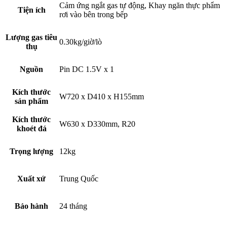
Cảm ứng ngắt gas tự động, Khay ngăn thực phẩm
Tiện ích
rơi vào bên trong bếp
Lượng gas tiêu
0.30kg/giờ/lò
thụ
Nguồn
Pin DC 1.5V x 1
Kích thước
W720 x D410 x H155mm
sản phẩm
Kích thước
W630 x D330mm, R20
khoét đá
Trọng lượng
12kg
Xuất xứ
Trung Quốc
Bảo hành
24 tháng