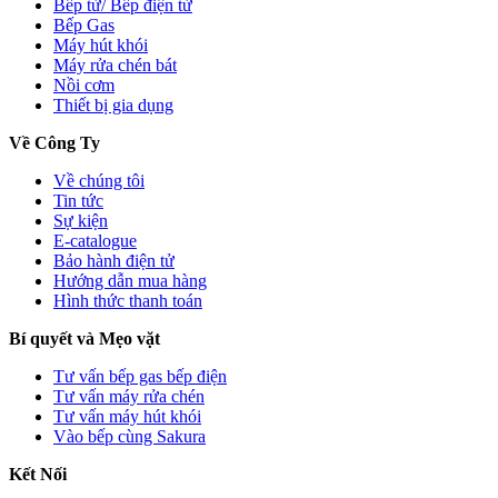
Bếp từ/ Bếp điện từ
Bếp Gas
Máy hút khói
Máy rửa chén bát
Nồi cơm
Thiết bị gia dụng
Về Công Ty
Về chúng tôi
Tin tức
Sự kiện
E-catalogue
Bảo hành điện tử
Hướng dẫn mua hàng
Hình thức thanh toán
Bí quyết và Mẹo vặt
Tư vấn bếp gas bếp điện
Tư vấn máy rửa chén
Tư vấn máy hút khói
Vào bếp cùng Sakura
Kết Nối