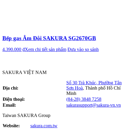
Bếp gas Âm Đôi SAKURA SG2670GB
4.390.000 ₫
Xem chi tiết sản phẩm
Đưa vào so sánh
SAKURA VIỆT NAM
Số 30 Trà Khúc, Phường Tân
Địa chỉ:
Sơn Hoà
,
Thành phố Hồ Chí
Minh
Điện thoại:
(84-28) 3848 7258
Email:
sakurasupport@sakura-vn.vn
Taiwan SAKURA Group
Website:
sakura.com.tw