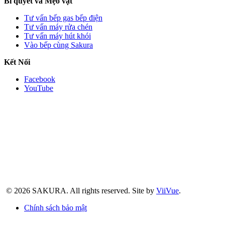
Bí quyết và Mẹo vặt
Tư vấn bếp gas bếp điện
Tư vấn máy rửa chén
Tư vấn máy hút khói
Vào bếp cùng Sakura
Kết Nối
Facebook
YouTube
© 2026 SAKURA.
All rights reserved.
Site by
ViiVue
.
Chính sách bảo mật