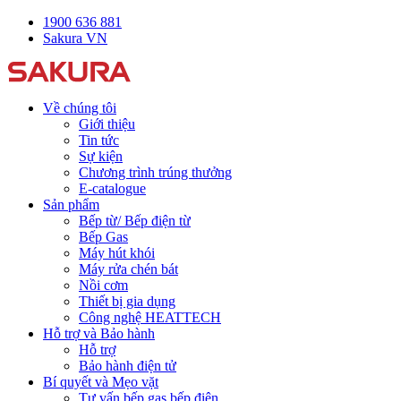
1900 636 881
Sakura VN
Về chúng tôi
Giới thiệu
Tin tức
Sự kiện
Chương trình trúng thưởng
E-catalogue
Sản phẩm
Bếp từ/ Bếp điện từ
Bếp Gas
Máy hút khói
Máy rửa chén bát
Nồi cơm
Thiết bị gia dụng
Công nghệ HEATTECH
Hỗ trợ và Bảo hành
Hỗ trợ
Bảo hành điện tử
Bí quyết và Mẹo vặt
Tư vấn bếp gas bếp điện