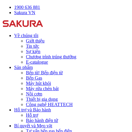
1900 636 881
Sakura VN
Về chúng tôi
Giới thiệu
Tin tức
Sự kiện
Chương trình trúng thưởng
E-catalogue
Sản phẩm
Bếp từ/ Bếp điện từ
Bếp Gas
Máy hút khói
Máy rửa chén bát
Nồi cơm
Thiết bị gia dụng
Công nghệ HEATTECH
Hỗ trợ và Bảo hành
Hỗ trợ
Bảo hành điện tử
Bí quyết và Mẹo vặt
Tư vấn bếp gas bếp điện