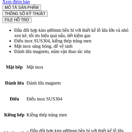
Xem điểm bán
MÔ TẢ SẢN PHẨM
THÔNG SỐ KỸ THUẬT
FILE HỖ TRỢ
Đầu đốt hợp kim φ80mm bền bỉ với thiết kế lỗ lửa lớn và nhỏ
xen kẽ, tối ưu hiệu quả nấu, tiết kiệm gas
Điếu inox SUS304, kiềng thép tráng men
Mặt inox sáng bóng, dễ vệ sinh
Đánh lửa magneto, núm vặn thao tác nhẹ
Mặt bếp
Mặt inox
Đánh lửa
Đánh lửa magneto
Điếu
Điếu inox SUS304
Kiềng bếp
Kiềng thép tráng men
– Đầu đốt hợp kim φ80mm bền bỉ với thiết kế lỗ lửa