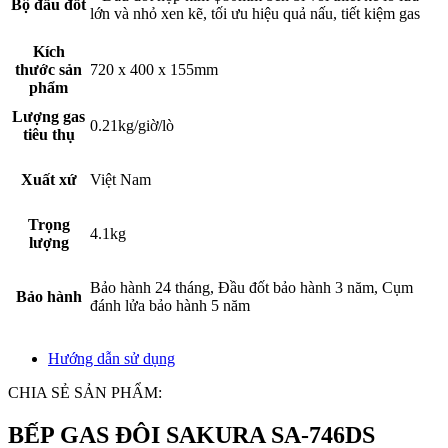
Bộ đầu đốt
lớn và nhỏ xen kẽ, tối ưu hiệu quả nấu, tiết kiệm gas
Kích
thước sản
720 x 400 x 155mm
phẩm
Lượng gas
0.21kg/giờ/lò
tiêu thụ
Xuất xứ
Việt Nam
Trọng
4.1kg
lượng
Bảo hành 24 tháng, Đầu đốt bảo hành 3 năm, Cụm
Bảo hành
đánh lửa bảo hành 5 năm
Hướng dẫn sử dụng
CHIA SẺ SẢN PHẨM:
BẾP GAS ĐÔI SAKURA SA-746DS