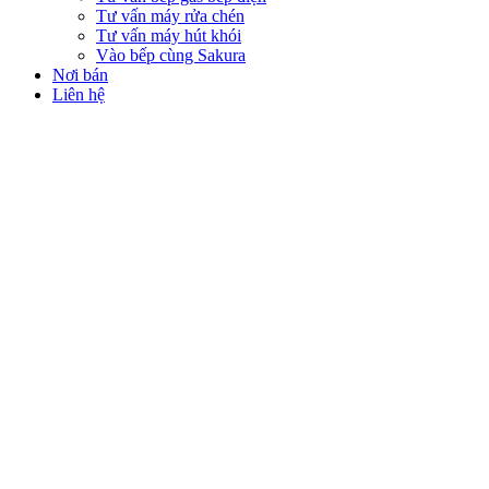
Tư vấn máy rửa chén
Tư vấn máy hút khói
Vào bếp cùng Sakura
Nơi bán
Liên hệ