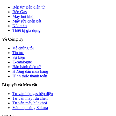
Bếp từ/ Bếp điện từ
Bếp Gas
Máy hút khói
Máy rửa chén bát
Nồi cơm
Thiết bị gia dụng
Về Công Ty
Về chúng tôi
Tin tức
Sự kiện
E-catalogue
Bảo hành điện tử
Hướng dẫn mua hàng
Hình thức thanh toán
Bí quyết và Mẹo vặt
Tư vấn bếp gas bếp điện
Tư vấn máy rửa chén
Tư vấn máy hút khói
Vào bếp cùng Sakura