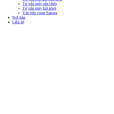
Tư vấn máy rửa chén
Tư vấn máy hút khói
Vào bếp cùng Sakura
Nơi bán
Liên hệ