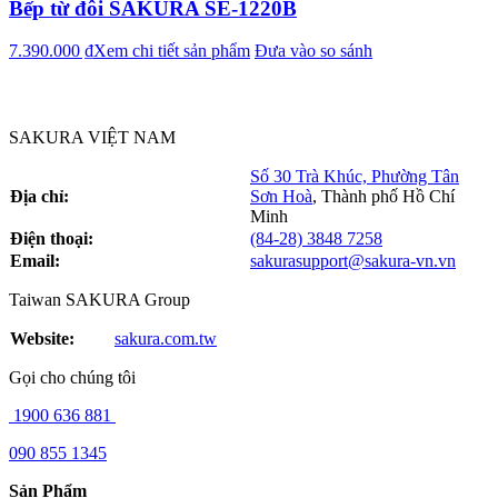
Bếp từ đôi SAKURA SE-1220B
7.390.000 ₫
Xem chi tiết sản phẩm
Đưa vào so sánh
SAKURA VIỆT NAM
Số 30 Trà Khúc, Phường Tân
Địa chỉ:
Sơn Hoà
,
Thành phố Hồ Chí
Minh
Điện thoại:
(84-28) 3848 7258
Email:
sakurasupport@sakura-vn.vn
Taiwan SAKURA Group
Website:
sakura.com.tw
Gọi cho chúng tôi
1900 636 881
090 855 1345
Sản Phẩm