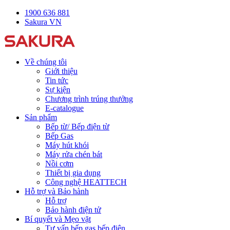
1900 636 881
Sakura VN
Về chúng tôi
Giới thiệu
Tin tức
Sự kiện
Chương trình trúng thưởng
E-catalogue
Sản phẩm
Bếp từ/ Bếp điện từ
Bếp Gas
Máy hút khói
Máy rửa chén bát
Nồi cơm
Thiết bị gia dụng
Công nghệ HEATTECH
Hỗ trợ và Bảo hành
Hỗ trợ
Bảo hành điện tử
Bí quyết và Mẹo vặt
Tư vấn bếp gas bếp điện