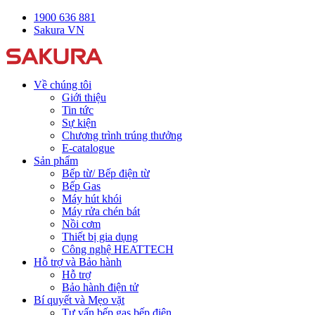
1900 636 881
Sakura VN
Về chúng tôi
Giới thiệu
Tin tức
Sự kiện
Chương trình trúng thưởng
E-catalogue
Sản phẩm
Bếp từ/ Bếp điện từ
Bếp Gas
Máy hút khói
Máy rửa chén bát
Nồi cơm
Thiết bị gia dụng
Công nghệ HEATTECH
Hỗ trợ và Bảo hành
Hỗ trợ
Bảo hành điện tử
Bí quyết và Mẹo vặt
Tư vấn bếp gas bếp điện