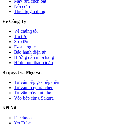
Máy rửa chén bát
Nồi cơm
Thiết bị gia dụng
Về Công Ty
Về chúng tôi
Tin tức
Sự kiện
E-catalogue
Bảo hành điện tử
Hướng dẫn mua hàng
Hình thức thanh toán
Bí quyết và Mẹo vặt
Tư vấn bếp gas bếp điện
Tư vấn máy rửa chén
Tư vấn máy hút khói
Vào bếp cùng Sakura
Kết Nối
Facebook
YouTube