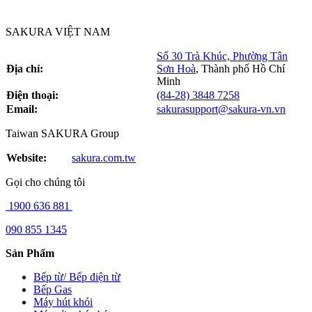
SAKURA VIỆT NAM
Số 30 Trà Khúc, Phường Tân
Địa chỉ:
Sơn Hoà
,
Thành phố Hồ Chí
Minh
Điện thoại:
(84-28) 3848 7258
Email:
sakurasupport@sakura-vn.vn
Taiwan SAKURA Group
Website:
sakura.com.tw
Gọi cho chúng tôi
1900 636 881
090 855 1345
Sản Phẩm
Bếp từ/ Bếp điện từ
Bếp Gas
Máy hút khói