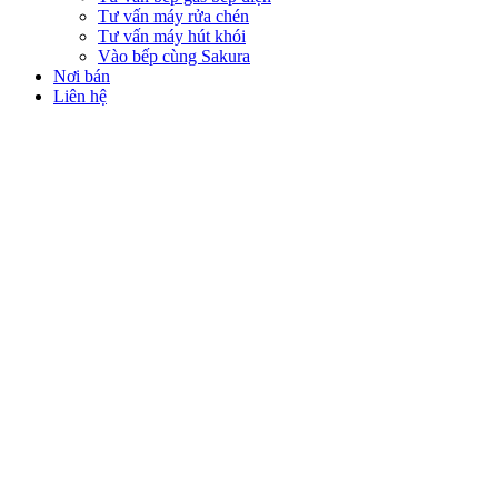
Tư vấn máy rửa chén
Tư vấn máy hút khói
Vào bếp cùng Sakura
Nơi bán
Liên hệ