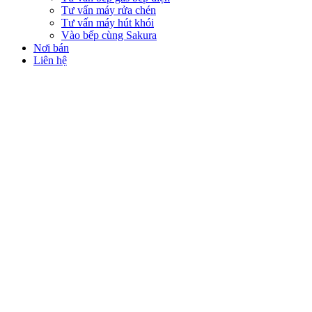
Tư vấn máy rửa chén
Tư vấn máy hút khói
Vào bếp cùng Sakura
Nơi bán
Liên hệ