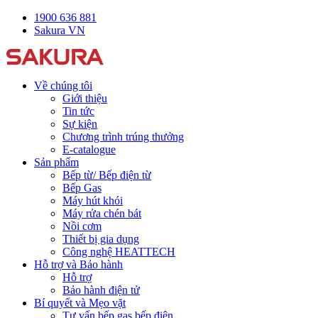
1900 636 881
Sakura VN
Về chúng tôi
Giới thiệu
Tin tức
Sự kiện
Chương trình trúng thưởng
E-catalogue
Sản phẩm
Bếp từ/ Bếp điện từ
Bếp Gas
Máy hút khói
Máy rửa chén bát
Nồi cơm
Thiết bị gia dụng
Công nghệ HEATTECH
Hỗ trợ và Bảo hành
Hỗ trợ
Bảo hành điện tử
Bí quyết và Mẹo vặt
Tư vấn bếp gas bếp điện