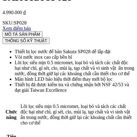
4.990.000 ₫
SKU:
SP028
Xem điểm bán
MÔ TẢ SẢN PHẨM
THÔNG SỐ KỸ THUẬT
Thiết bị lọc nước để bàn Sakura SP028 dễ lắp đặt
Vòi nước inox cao cấp bền bỉ
Lõi lọc siêu mịn 0.5 micromet, loại bỏ và tách các chất độc
hại như chì, gỉ sét, clo, mùi lạ, tạp chất và vi sinh vật ẩn trong
nước, đồng thời giữ lại các khoáng chất cần thiết cho cơ thể
Màn hình LED báo hiệu thời điểm thay mới bộ lọc
Thiết bị đã được kiểm tra và chứng nhận bởi NSF 42/53 và
đạt giải Taiwan Excellence
Lõi lọc siêu mịn 0.5 micromet, loại bỏ và tách các chất
Chức
độc hại như chì, gỉ sét, clo, mùi lạ, tạp chất và vi sinh vật
năng
ẩn trong nước, đồng thời giữ lại các khoáng chất cần thiết
cho cơ thể
Tiện