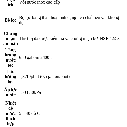
Vòi nước inox cao cấp
ích
Bộ lọc bằng than hoạt tính dạng nén chất liệu vải không
Bộ lọc
dệt
Chứng
nhận
Thiết bị đã được kiểm tra và chứng nhận bởi NSF 42/53
an toàn
Tổng
lượng
650 gallon/ 2400L
nước
lọc
Lưu
lượng
1,87L/phút (0,5 gallon/phút)
lọc
Áp lực
150-830kPa
nước
Nhiệt
độ
nước
5 – 40 độ C
thích
hợp