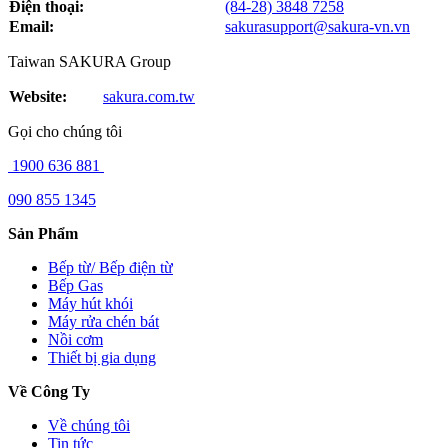
Điện thoại:
(84-28) 3848 7258
Email:
sakurasupport@sakura-vn.vn
Taiwan SAKURA Group
Website:
sakura.com.tw
Gọi cho chúng tôi
1900 636 881
090 855 1345
Sản Phẩm
Bếp từ/ Bếp điện từ
Bếp Gas
Máy hút khói
Máy rửa chén bát
Nồi cơm
Thiết bị gia dụng
Về Công Ty
Về chúng tôi
Tin tức