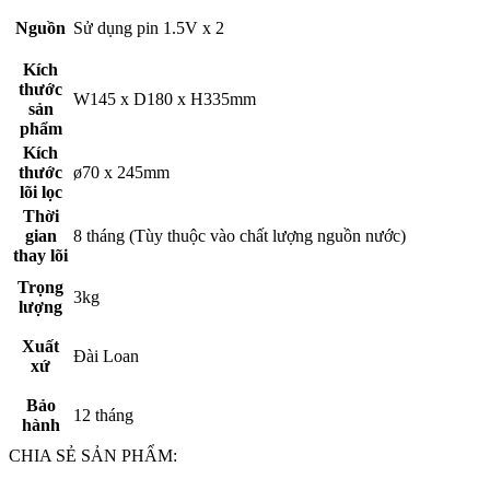
Nguồn
Sử dụng pin 1.5V x 2
Kích
thước
W145 x D180 x H335mm
sản
phẩm
Kích
thước
ø70 x 245mm
lõi lọc
Thời
gian
8 tháng (Tùy thuộc vào chất lượng nguồn nước)
thay lõi
Trọng
3kg
lượng
Xuất
Đài Loan
xứ
Bảo
12 tháng
hành
CHIA SẺ SẢN PHẨM: