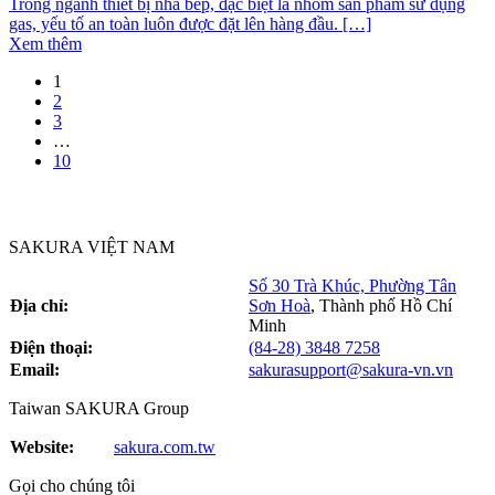
Trong ngành thiết bị nhà bếp, đặc biệt là nhóm sản phẩm sử dụng
gas, yếu tố an toàn luôn được đặt lên hàng đầu. […]
Xem thêm
1
2
3
…
10
SAKURA VIỆT NAM
Số 30 Trà Khúc, Phường Tân
Địa chỉ:
Sơn Hoà
,
Thành phố Hồ Chí
Minh
Điện thoại:
(84-28) 3848 7258
Email:
sakurasupport@sakura-vn.vn
Taiwan SAKURA Group
Website:
sakura.com.tw
Gọi cho chúng tôi