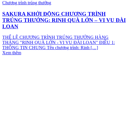
Chương trình trúng thưởng
SAKURA KHỞI ĐỘNG CHƯƠNG TRÌNH
TRÚNG THƯỞNG: RINH QUÀ LỚN – VI VU ĐÀI
LOAN
THỂ LỆ CHƯƠNG TRÌNH TRÚNG THƯỞNG HÀNG
THÁNG "RINH QUÀ LỚN - VI VU ĐÀI LOAN" ĐIỀU 1:
THÔNG TIN CHUNG Tên chương trình: Rinh […]
Xem thêm