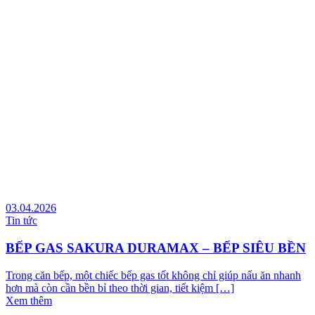
03.04.2026
Tin tức
BẾP GAS SAKURA DURAMAX – BẾP SIÊU BỀN
Trong căn bếp, một chiếc bếp gas tốt không chỉ giúp nấu ăn nhanh
hơn mà còn cần bền bỉ theo thời gian, tiết kiệm […]
Xem thêm