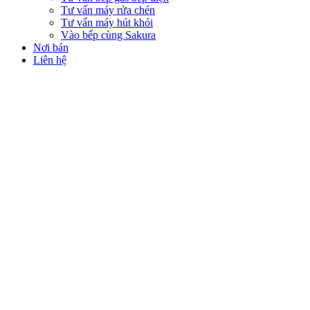
Tư vấn máy rửa chén
Tư vấn máy hút khói
Vào bếp cùng Sakura
Nơi bán
Liên hệ