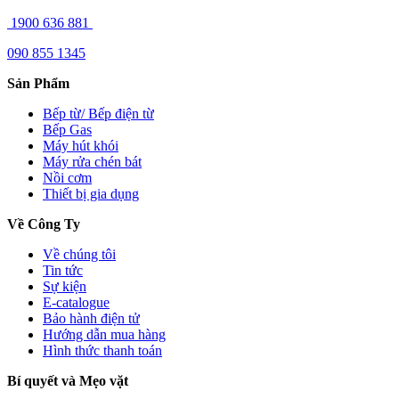
1900 636 881
090 855 1345
Sản Phẩm
Bếp từ/ Bếp điện từ
Bếp Gas
Máy hút khói
Máy rửa chén bát
Nồi cơm
Thiết bị gia dụng
Về Công Ty
Về chúng tôi
Tin tức
Sự kiện
E-catalogue
Bảo hành điện tử
Hướng dẫn mua hàng
Hình thức thanh toán
Bí quyết và Mẹo vặt