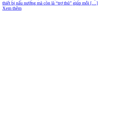
thiết bị nấu nướng mà còn là “trợ thủ” giúp mỗi […]
Xem thêm