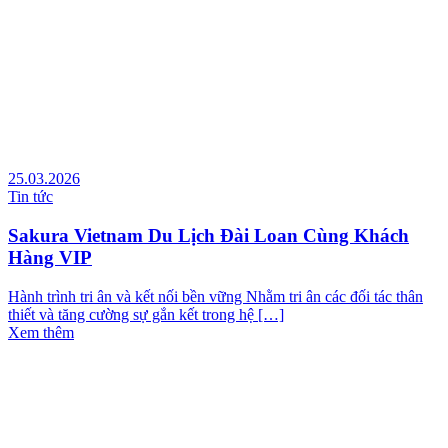
25.03.2026
Tin tức
Sakura Vietnam Du Lịch Đài Loan Cùng Khách
Hàng VIP
Hành trình tri ân và kết nối bền vững Nhằm tri ân các đối tác thân
thiết và tăng cường sự gắn kết trong hệ […]
Xem thêm