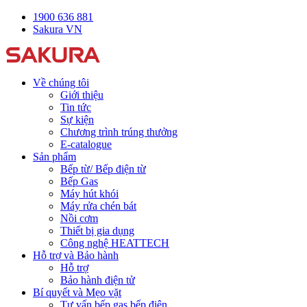
1900 636 881
Sakura VN
Về chúng tôi
Giới thiệu
Tin tức
Sự kiện
Chương trình trúng thưởng
E-catalogue
Sản phẩm
Bếp từ/ Bếp điện từ
Bếp Gas
Máy hút khói
Máy rửa chén bát
Nồi cơm
Thiết bị gia dụng
Công nghệ HEATTECH
Hỗ trợ và Bảo hành
Hỗ trợ
Bảo hành điện tử
Bí quyết và Mẹo vặt
Tư vấn bếp gas bếp điện