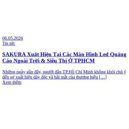
06.05.2026
Tin tức
SAKURA Xuất Hiện Tại Các Màn Hình Led Quảng
Cáo Ngoài Trời & Siêu Thị Ở TPHCM
Những ngày gần đây, người dân TP.Hồ Chí Minh không khỏi chú ý
đến sự xuất hiện dày đặc và bắt mắt của thương hiệu […]
Xem thêm