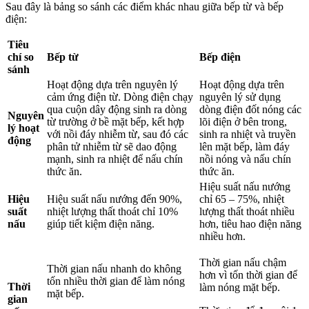
Sau đây là bảng so sánh các điểm khác nhau giữa bếp từ và bếp
điện:
Tiêu
chí so
Bếp từ
Bếp điện
sánh
Hoạt động dựa trên nguyên lý
Hoạt động dựa trên
cảm ứng điện từ. Dòng điện chạy
nguyên lý sử dụng
qua cuộn dây động sinh ra dòng
dòng điện đốt nóng các
Nguyên
từ trường ở bề mặt bếp, kết hợp
lõi điện ở bên trong,
lý hoạt
với nồi đáy nhiễm từ, sau đó các
sinh ra nhiệt và truyền
động
phân tử nhiễm từ sẽ dao động
lên mặt bếp, làm đáy
mạnh, sinh ra nhiệt để nấu chín
nồi nóng và nấu chín
thức ăn.
thức ăn.
Hiệu suất nấu nướng
Hiệu
Hiệu suất nấu nướng đến 90%,
chỉ 65 – 75%, nhiệt
suất
nhiệt lượng thất thoát chỉ 10%
lượng thất thoát nhiều
nấu
giúp tiết kiệm điện năng.
hơn, tiêu hao điện năng
nhiều hơn.
Thời gian nấu chậm
Thời gian nấu nhanh do không
hơn vì tốn thời gian để
tốn nhiều thời gian để làm nóng
Thời
làm nóng mặt bếp.
mặt bếp.
gian