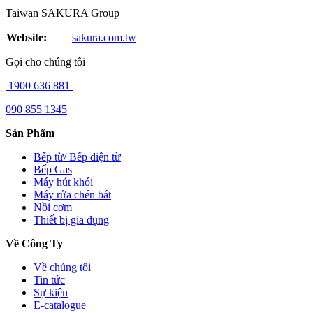
Taiwan SAKURA Group
Website:
sakura.com.tw
Gọi cho chúng tôi
1900 636 881
090 855 1345
Sản Phẩm
Bếp từ/ Bếp điện từ
Bếp Gas
Máy hút khói
Máy rửa chén bát
Nồi cơm
Thiết bị gia dụng
Về Công Ty
Về chúng tôi
Tin tức
Sự kiện
E-catalogue