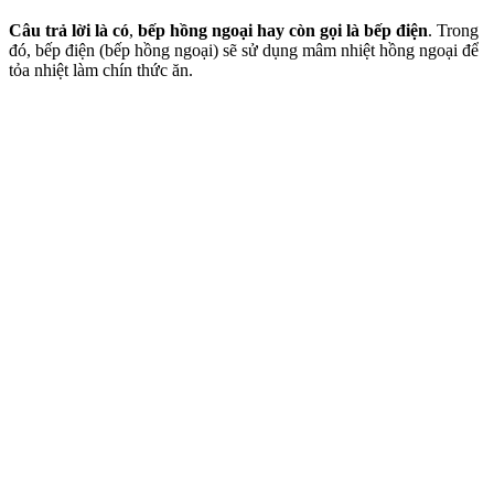
Câu trả lời là có
,
bếp hồng ngoại hay còn gọi là bếp điện
. Trong
đó, bếp điện (bếp hồng ngoại) sẽ sử dụng mâm nhiệt hồng ngoại để
tỏa nhiệt làm chín thức ăn.