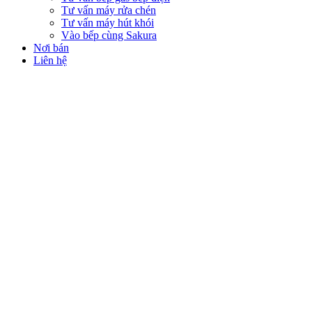
Tư vấn máy rửa chén
Tư vấn máy hút khói
Vào bếp cùng Sakura
Nơi bán
Liên hệ