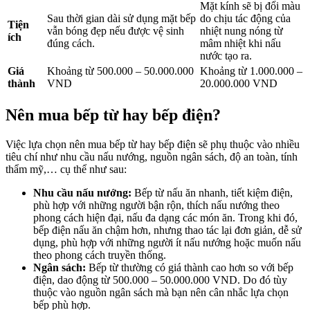
Mặt kính sẽ bị đổi màu
Sau thời gian dài sử dụng mặt bếp
do chịu tác động của
Tiện
vẫn bóng đẹp nếu được vệ sinh
nhiệt nung nóng từ
ích
đúng cách.
mâm nhiệt khi nấu
nước tạo ra.
Giá
Khoảng từ 500.000 – 50.000.000
Khoảng từ 1.000.000 –
thành
VND
20.000.000 VND
Nên mua bếp từ hay bếp điện?
Việc lựa chọn nên mua bếp từ hay bếp điện sẽ phụ thuộc vào nhiều
tiêu chí như nhu cầu nấu nướng, nguồn ngân sách, độ an toàn, tính
thẩm mỹ,… cụ thể như sau:
Nhu cầu nấu nướng:
Bếp từ nấu ăn nhanh, tiết kiệm điện,
phù hợp với những người bận rộn, thích nấu nướng theo
phong cách hiện đại, nấu đa dạng các món ăn. Trong khi đó,
bếp điện nấu ăn chậm hơn, nhưng thao tác lại đơn giản, dễ sử
dụng, phù hợp với những người ít nấu nướng hoặc muốn nấu
theo phong cách truyền thống.
Ngân sách:
Bếp từ thường có giá thành cao hơn so với bếp
điện, dao động từ 500.000 – 50.000.000 VND. Do đó tùy
thuộc vào nguồn ngân sách mà bạn nên cân nhắc lựa chọn
bếp phù hợp.