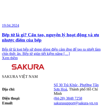
19.04.2024
Bếp từ là gì? Cấu tạo, nguyên lý hoạt động và ưu
nhược điểm của bếp
Bếp từ là loại bếp sử dụng dòng điện cảm ứng để tạo ra nhiệt làm
chín thức ăn. Bếp từ giúp tiết kiệm năng […]
Xem thêm
SAKURA VIỆT NAM
Số 30 Trà Khúc, Phường Tân
Địa chỉ:
Sơn Hoà
,
Thành phố Hồ Chí
Minh
Điện thoại:
(84-28) 3848 7258
Email:
sakurasupport@sakura-vn.vn