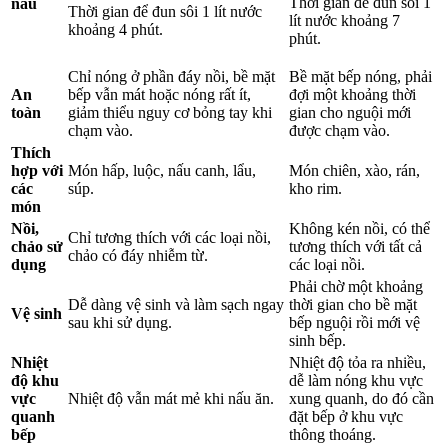
Thời gian để đun sôi 1
nấu
Thời gian để đun sôi 1 lít nước
lít nước khoảng 7
khoảng 4 phút.
phút.
Chỉ nóng ở phần đáy nồi, bề mặt
Bề mặt bếp nóng, phải
An
bếp vẫn mát hoặc nóng rất ít,
đợi một khoảng thời
toàn
giảm thiểu nguy cơ bỏng tay khi
gian cho nguội mới
chạm vào.
được chạm vào.
Thích
hợp với
Món hấp, luộc, nấu canh, lẩu,
Món chiên, xào, rán,
các
súp.
kho rim.
món
Nồi,
Không kén nồi, có thể
Chỉ tương thích với các loại nồi,
chảo sử
tương thích với tất cả
chảo có đáy nhiễm từ.
dụng
các loại nồi.
Phải chờ một khoảng
Dễ dàng vệ sinh và làm sạch ngay
thời gian cho bề mặt
Vệ sinh
sau khi sử dụng.
bếp nguội rồi mới vệ
sinh bếp.
Nhiệt
Nhiệt độ tỏa ra nhiều,
độ khu
dễ làm nóng khu vực
vực
Nhiệt độ vẫn mát mẻ khi nấu ăn.
xung quanh, do đó cần
quanh
đặt bếp ở khu vực
bếp
thông thoáng.