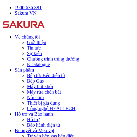
1900 636 881
Sakura VN
Về chúng tôi
Giới thiệu
Tin tức
Sự kiện
Chương trình trúng thưởng
E-catalogue
Sản phẩm
Bếp từ/ Bếp điện từ
Bếp Gas
Máy hút khói
Máy rửa chén bát
Nồi cơm
Thiết bị gia dụng
Công nghệ HEATTECH
Hỗ trợ và Bảo hành
Hỗ trợ
Bảo hành điện tử
Bí quyết và Mẹo vặt
Tư vấn bếp gas bếp điện