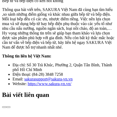
Bếp từ và bếp điện có kén nồi không
Thông qua bài viết trên, SAKURA Việt Nam đã cùng bạn tìm hiểu
,so sánh những điểm giống và khác nhau giữa bếp từ và bếp điện.
Mỗi loại bếp đều có các ưu, nhược điểm riêng. Việc nên lựa chọn
mua và sử dụng bếp từ hay bếp điện phụ thuộc vào các yếu tố như
nhu cầu nấu nướng, nguồn ngân sách, loại nồi chảo, độ an toàn,…
Hy vọng những thông tin trên sẽ giúp bạn tham khảo và lựa chọn
được sản phẩm phù hợp với gia đình. Nếu còn bất kỳ thắc mắc hoặc
cần tư vấn về bếp điện và bếp từ, hãy liên hệ ngay SAKURA Việt
Nam để được hỗ trợ nhanh nhất nhé.
Thông tin liên hệ Việt Nam:
Địa chỉ: Số 30 Trà Khúc, Phường 2, Quận Tân Bình, Thành
phố Hồ Chí Minh
Điện thoại: (84-28) 3848 7258
Email:
sakurasupport@sakura-vn.vn
Website:
https://www.sakura-vn.vn/
Bài viết liên quan