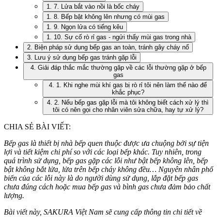
1. 7. Lửa bắt vào nồi là bốc cháy
1. 8. Bếp bật không lên nhưng có mùi gas
1. 9. Ngọn lửa có tiếng kêu
1. 10. Sự cố rò rỉ gas - ngửi thấy mùi gas trong nhà
2. Biện pháp sử dụng bếp gas an toàn, tránh gây cháy nổ
3. Lưu ý sử dụng bếp gas tránh gặp lỗi
4. Giải đáp thắc mắc thường gặp về các lỗi thường gặp ở bếp
gas
4. 1. Khi nghe mùi khí gas bị rò rỉ tôi nên làm thế nào để
khắc phục?
4. 2. Nếu bếp gas gặp lỗi mà tôi không biết cách xử lý thì
tôi có nên gọi cho nhân viên sửa chữa, hay tự xử lý?
CHIA SẺ BÀI VIẾT:
Bếp gas là thiết bị nhà bếp quen thuộc được ưa chuộng bởi sự tiện
lợi và tiết kiệm chi phí so với các loại bếp khác. Tuy nhiên, trong
quá trình sử dụng, bếp gas gặp các lỗi như bật bếp không lên, bếp
bật không bắt lửa, lửa trên bếp cháy không đều…
Nguyên nhân phổ
biến của các lỗi này là do người dùng sử dụng, lắp đặt bếp gas
chưa đúng cách hoặc mua bếp gas và bình gas chưa đảm bảo chất
lượng.
Bài viết này, SAKURA Việt Nam sẽ cung cấp thông tin chi tiết về