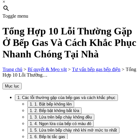
×
Toggle menu
Tổng Hợp 10 Lỗi Thường Gặp
Ở Bếp Gas Và Cách Khắc Phục
Nhanh Chóng Tại Nhà
Trang chủ
>
Bí quyết & Mẹo vặt
>
Tư vấn bếp gas bếp điện
>
Tổng
Hợp 10 Lỗi Thường…
Mục lục
1. Các lỗi thường gặp của bếp gas và cách khắc phục
1. 1. Bật bếp không lên
1. 2. Bếp bật không bắt lửa
1. 3. Lửa trên bếp cháy không đều
1. 4. Ngọn lửa của bếp có màu đỏ
1. 5. Lửa trên bếp cháy nhỏ khi mở mức to nhất
1. 6. Bếp bị tắc gas