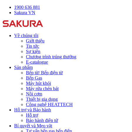
1900 636 881
Sakura VN
Về chúng tôi
Giới thiệu
Tin tức
Sự kiện
Chương trình trúng thưởng
E-catalogue
Sản phẩm
Bếp từ/ Bếp điện từ
Bếp Gas
Máy hút khói
Máy rửa chén bát
Nồi cơm
Thiết bị gia dụng
Công nghệ HEATTECH
Hỗ trợ và Bảo hành
Hỗ trợ
Bảo hành điện tử
Bí quyết và Mẹo vặt
Tư vấn bếp gas bếp điện