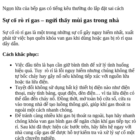
Ngọn lửa của bếp gas có tiếng kêu thường do lắp đặt sai cách
Sự cố rò rỉ gas – ngửi thấy mùi gas trong nhà
Sự cố rò rỉ gas là một trong những sự cố gây nguy hiểm nhất, xuất
phát từ việc bạn quên khóa van gas khi dùng hoặc gas bị rò rỉ qua
dây dẫn.
Cách khắc phục:
Việc đầu tiên là bạn cần giữ bình tĩnh để xử lý tình huống
hiệu quả. Tuy rò rỉ là lỗi nguy hiểm nhưng chúng không thể
tự bốc cháy hay gây nổ nếu không tiếp xúc với nguồn lửa
hoặc tia lửa điện.
Tuyệt đối không sử dụng bất kỳ thiết bị điện nào như điện
thoại, máy tính bảng, quạt điện, đèn điện… vì tia lửa điện có
thể dẫn đến cháy nổ. Đồng thời, mở toàn bộ cửa sổ, cửa ra
vào trong nhà để tạo luồng thông gió, giúp khí gas thoát ra
ngoài một cách nhanh chóng.
Để tránh càng nhiều khi gas bị thoát ra ngoài, bạn hãy nhanh
chóng khóa van gas bình gas để ngăn chặn khí gas tiếp tục rò
rỉ. Sau khi đã thực hiện các bước trên, hãy liên hệ ngay với
nhà cung cấp gas để được hỗ trợ kiểm tra và xử lý sự cố một
cách chuyên nghiệp.