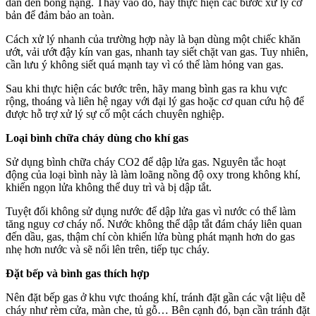
dẫn đến bỏng nặng. Thay vào đó, hãy thực hiện các bước xử lý cơ
bản để đảm bảo an toàn.
Cách xử lý nhanh của trường hợp này là bạn dùng một chiếc khăn
ướt, vải ướt đậy kín van gas, nhanh tay siết chặt van gas. Tuy nhiên,
cần lưu ý không siết quá mạnh tay vì có thể làm hỏng van gas.
Sau khi thực hiện các bước trên, hãy mang bình gas ra khu vực
rộng, thoáng và liên hệ ngay với đại lý gas hoặc cơ quan cứu hộ để
được hỗ trợ xử lý sự cố một cách chuyên nghiệp.
Loại bình chữa cháy dùng cho khí gas
Sử dụng bình chữa cháy CO2 để dập lửa gas. Nguyên tắc hoạt
động của loại bình này là làm loãng nồng độ oxy trong không khí,
khiến ngọn lửa không thể duy trì và bị dập tắt.
Tuyệt đối không sử dụng nước để dập lửa gas vì nước có thể làm
tăng nguy cơ cháy nổ. Nước không thể dập tắt đám cháy liên quan
đến dầu, gas, thậm chí còn khiến lửa bùng phát mạnh hơn do gas
nhẹ hơn nước và sẽ nổi lên trên, tiếp tục cháy.
Đặt bếp và bình gas thích hợp
Nên đặt bếp gas ở khu vực thoáng khí, tránh đặt gần các vật liệu dễ
cháy như rèm cửa, màn che, tủ gỗ… Bên cạnh đó, bạn cần tránh đặt