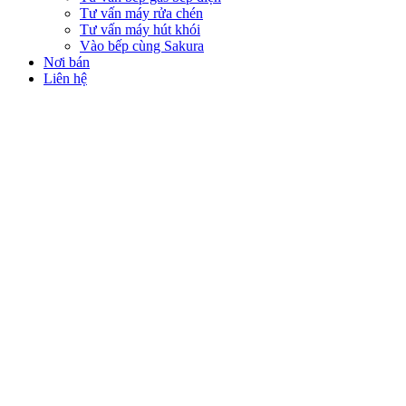
Tư vấn máy rửa chén
Tư vấn máy hút khói
Vào bếp cùng Sakura
Nơi bán
Liên hệ