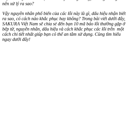
nên xử lý ra sao?
Vậy nguyên nhân phổ biến của các lỗi này là gì, dấu hiệu nhận biết
ra sao, có cách nào khắc phục hay không? Trong bài viết dưới đây,
SAKURA Việt Nam sẽ chia sẻ đến bạn 10 mã báo lỗi thường gặp ở
bếp từ, nguyên nhân, dấu hiệu và cách khắc phục các lỗi trên một
cách chi tiết nhất giúp bạn có thể an tâm sử dụng. Cùng tìm hiểu
ngay dưới đây!