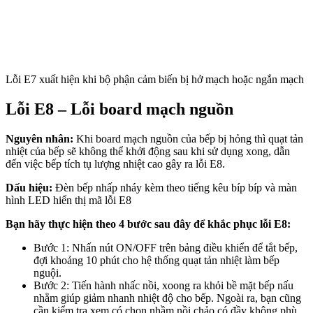
Lỗi E7 xuất hiện khi bộ phận cảm biến bị hở mạch hoặc ngắn mạch
Lỗi E8 – Lỗi board mạch nguồn
Nguyên nhân:
Khi board mạch nguồn của bếp bị hỏng thì quạt tản
nhiệt của bếp sẽ không thể khởi động sau khi sử dụng xong, dẫn
đến việc bếp tích tụ lượng nhiệt cao gây ra lỗi E8.
Dấu hiệu:
Đèn bếp nhấp nháy kèm theo tiếng kêu bíp bíp và màn
hình LED hiển thị mã lỗi E8
Bạn hãy thực hiện theo 4 bước sau đây để khắc phục lỗi E8:
Bước 1: Nhấn nút ON/OFF trên bảng điều khiển để tắt bếp,
đợi khoảng 10 phút cho hệ thống quạt tản nhiệt làm bếp
nguội.
Bước 2: Tiến hành nhấc nồi, xoong ra khỏi bề mặt bếp nấu
nhằm giúp giảm nhanh nhiệt độ cho bếp. Ngoài ra, bạn cũng
cần kiểm tra xem có chọn nhầm nồi chảo có đầy không phù