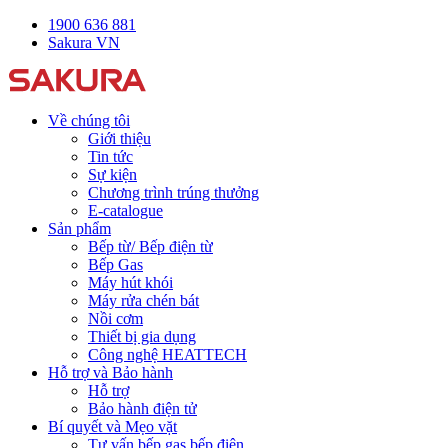
1900 636 881
Sakura VN
Về chúng tôi
Giới thiệu
Tin tức
Sự kiện
Chương trình trúng thưởng
E-catalogue
Sản phẩm
Bếp từ/ Bếp điện từ
Bếp Gas
Máy hút khói
Máy rửa chén bát
Nồi cơm
Thiết bị gia dụng
Công nghệ HEATTECH
Hỗ trợ và Bảo hành
Hỗ trợ
Bảo hành điện tử
Bí quyết và Mẹo vặt
Tư vấn bếp gas bếp điện