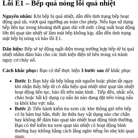
Lỗi E1 – Bếp quá nóng lỗi quá nhiệt
Nguyên nhân:
Khi bếp bị quá nhiệt, dẫn đến tình trạng bếp hoạt
động quá tải, vượt quá ngưỡng an toàn cho phép. Nếu bạn sử dụng
bếp liên tục trong khoảng thời gian dài với mức công suất hoạt động
lớn thì quạt tản nhiệt sẽ làm mát bếp không kịp, dẫn đến tình trạng
mặt bếp bị nóng và báo lỗi E1.
Dấu hiệu:
Bếp sẽ tự động ngắt điện trong trường hợp bếp từ bị quá
nhiệt nhằm đảm bảo cho các linh kiện điện tử bên trong và tránh
nguy cơ cháy nổ.
Cách khắc phục:
Bạn có thể thực hiện
3 bước sau
để khắc phục
Bước 1:
Bạn hãy tắt bếp bằng nút nguồn hoặc phím tắt ngay
khi nhận thấy bếp từ có dấu hiệu quá nhiệt như quạt tản nhiệt
hoạt động liên tục, báo lỗi trên màn hình . Tiếp đến, nhấc nồi,
chảo hoặc bất kỳ dụng cụ nấu ăn nào đang đặt trên vùng nấu
ra khỏi khu vực nấu.
Bước 2:
Tiến hành kiểm tra xem các khe thông gió trên bếp
có bị bám bụi bẩn, thức ăn thừa hay vật dụng nào che chắn
hay không để đảm bảo quạt tản nhiệt hoạt động bình thường.
Bạn có thể kiểm tra xem quạt tản nhiệt có hoạt động bình
thường hay không bằng cách lắng nghe tiếng ồn nhẹ khi quạt
quay.