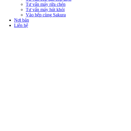
Tư vấn máy rửa chén
Tư vấn máy hút khói
Vào bếp cùng Sakura
Nơi bán
Liên hệ