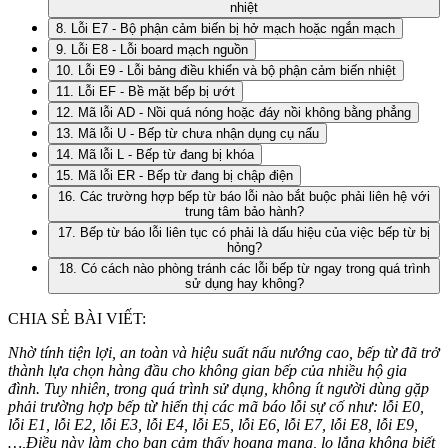
nhiệt
8. Lỗi E7 - Bộ phận cảm biến bị hở mạch hoặc ngắn mạch
9. Lỗi E8 - Lỗi board mạch nguồn
10. Lỗi E9 - Lỗi bảng điều khiển và bộ phận cảm biến nhiệt
11. Lỗi EF - Bề mặt bếp bị ướt
12. Mã lỗi AD - Nồi quá nóng hoặc đáy nồi không bằng phẳng
13. Mã lỗi U - Bếp từ chưa nhận dụng cụ nấu
14. Mã lỗi L - Bếp từ đang bị khóa
15. Mã lỗi ER - Bếp từ đang bị chập điện
16. Các trường hợp bếp từ báo lỗi nào bắt buộc phải liên hệ với
trung tâm bảo hành?
17. Bếp từ báo lỗi liên tục có phải là dấu hiệu của việc bếp từ bị
hỏng?
18. Có cách nào phòng tránh các lỗi bếp từ ngay trong quá trình
sử dụng hay không?
CHIA SẺ BÀI VIẾT:
Nhờ tính tiện lợi, an toàn và hiệu suất nấu nướng cao, bếp từ đã trở
thành lựa chọn hàng đầu cho không gian bếp của nhiều hộ gia
đình. Tuy nhiên, trong quá trình sử dụng, không ít người dùng gặp
phải trường hợp bếp từ hiển thị các mã báo lỗi sự cố như: lỗi E0,
lỗi E1, lỗi E2, lỗi E3, lỗi E4, lỗi E5, lỗi E6, lỗi E7, lỗi E8, lỗi E9,
…,Điều này làm cho bạn cảm thấy hoang mang, lo lắng không biết