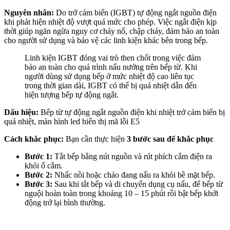
Nguyên nhân:
Do trở cảm biến (IGBT) tự động ngắt nguồn điện
khi phát hiện nhiệt độ vượt quá mức cho phép. Việc ngắt điện kịp
thời giúp ngăn ngừa nguy cơ cháy nổ, chập cháy, đảm bảo an toàn
cho người sử dụng và bảo vệ các linh kiện khác bên trong bếp.
Linh kiện IGBT đóng vai trò then chốt trong việc đảm
bảo an toàn cho quá trình nấu nướng trên bếp từ. Khi
người dùng sử dụng bếp ở mức nhiệt độ cao liên tục
trong thời gian dài, IGBT có thể bị quá nhiệt dẫn đến
hiện tượng bếp tự động ngắt.
Dấu hiệu:
Bếp từ tự động ngắt nguồn điện khi nhiệt trở cảm biến bị
quá nhiệt, màn hình led hiển thị mã lỗi E5
Cách khắc phục:
Bạn cần thực hiện
3 bước sau để khắc phục
Bước 1:
Tắt bếp bằng nút nguồn và rút phích cắm điện ra
khỏi ổ cắm.
Bước 2:
Nhấc nồi hoặc chảo đang nấu ra khỏi bề mặt bếp.
Bước 3:
Sau khi tắt bếp và di chuyển dụng cụ nấu, để bếp từ
nguội hoàn toàn trong khoảng 10 – 15 phút rồi bật bếp khởi
động trở lại bình thường.