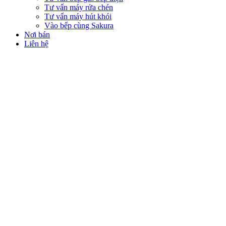
Tư vấn máy rửa chén
Tư vấn máy hút khói
Vào bếp cùng Sakura
Nơi bán
Liên hệ