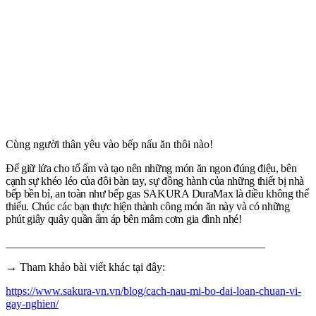
Cùng người thân yêu vào bếp nấu ăn thôi nào!
Để giữ lửa cho tổ ấm và tạo nên những món ăn ngon đúng điệu, bên
cạnh sự khéo léo của đôi bàn tay, sự đồng hành của những thiết bị nhà
bếp bền bỉ, an toàn như bếp gas SAKURA DuraMax là điều không thể
thiếu. Chúc các bạn thực hiện thành công món ăn này và có những
phút giây quây quần ấm áp bên mâm cơm gia đình nhé!
______________________________________________
→ Tham khảo bài viết khác tại đây:
https://www.sakura-vn.vn/blog/cach-nau-mi-bo-dai-loan-chuan-vi-
gay-nghien/