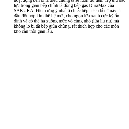
hoạt động bền bỉ là điều chúng ta sẽ luôn ưu tiên. Trợ thủ đắc
lực trong gian bếp chính là dòng bếp gas DuraMax của
SAKURA. Điểm ưng ý nhất ở chiếc bếp “siêu bền” này là
đầu đốt hợp kim thế hệ mới, cho ngọn lửa xanh cực kỳ ổn
định và có thể hạ xuống mức vô cùng nhỏ (lửa liu riu) mà
không lo bị tắt bếp giữa chừng, rất thích hợp cho các món
kho cần thời gian lâu.