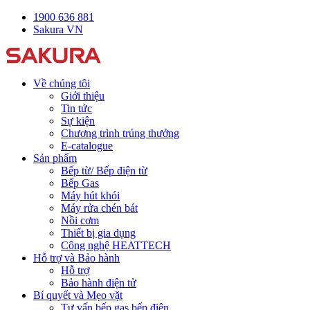
1900 636 881
Sakura VN
Về chúng tôi
Giới thiệu
Tin tức
Sự kiện
Chương trình trúng thưởng
E-catalogue
Sản phẩm
Bếp từ/ Bếp điện từ
Bếp Gas
Máy hút khói
Máy rửa chén bát
Nồi cơm
Thiết bị gia dụng
Công nghệ HEATTECH
Hỗ trợ và Bảo hành
Hỗ trợ
Bảo hành điện tử
Bí quyết và Mẹo vặt
Tư vấn bếp gas bếp điện