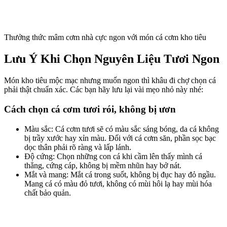
Thưởng thức mâm cơm nhà cực ngon với món cá cơm kho tiêu
Lưu Ý Khi Chọn Nguyên Liệu Tươi Ngon
Món kho tiêu mộc mạc nhưng muốn ngon thì khâu đi chợ chọn cá
phải thật chuẩn xác. Các bạn hãy lưu lại vài mẹo nhỏ này nhé:
Cách chọn cá cơm tươi rói, không bị ươn
Màu sắc: Cá cơm tươi sẽ có màu sắc sáng bóng, da cá không
bị trầy xước hay xỉn màu. Đối với cá cơm săn, phần sọc bạc
dọc thân phải rõ ràng và lấp lánh.
Độ cứng: Chọn những con cá khi cầm lên thấy mình cá
thẳng, cứng cáp, không bị mềm nhũn hay bở nát.
Mắt và mang: Mắt cá trong suốt, không bị đục hay đỏ ngầu.
Mang cá có màu đỏ tươi, không có mùi hôi lạ hay mùi hóa
chất bảo quản.