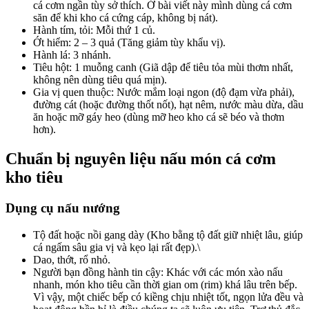
cá cơm ngần tùy sở thích. Ở bài viết này mình dùng cá cơm
săn để khi kho cá cứng cáp, không bị nát).
Hành tím, tỏi: Mỗi thứ 1 củ.
Ớt hiểm: 2 – 3 quả (Tăng giảm tùy khẩu vị).
Hành lá: 3 nhánh.
Tiêu hột: 1 muỗng canh (Giã dập để tiêu tỏa mùi thơm nhất,
không nên dùng tiêu quá mịn).
Gia vị quen thuộc: Nước mắm loại ngon (độ đạm vừa phải),
đường cát (hoặc đường thốt nốt), hạt nêm, nước màu dừa, dầu
ăn hoặc mỡ gáy heo (dùng mỡ heo kho cá sẽ béo và thơm
hơn).
Chuẩn bị nguyên liệu nấu món cá cơm
kho tiêu
Dụng cụ nấu nướng
Tộ đất hoặc nồi gang dày (Kho bằng tộ đất giữ nhiệt lâu, giúp
cá ngấm sâu gia vị và kẹo lại rất đẹp).\
Dao, thớt, rổ nhỏ.
Người bạn đồng hành tin cậy: Khác với các món xào nấu
nhanh, món kho tiêu cần thời gian om (rim) khá lâu trên bếp.
Vì vậy, một chiếc bếp có kiềng chịu nhiệt tốt, ngọn lửa đều và