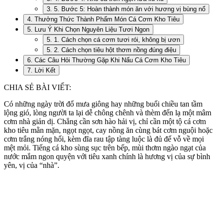
3. 5. Bước 5: Hoàn thành món ăn với hương vị bùng nổ
4. Thưởng Thức Thành Phẩm Món Cá Cơm Kho Tiêu
5. Lưu Ý Khi Chọn Nguyên Liệu Tươi Ngon
5. 1. Cách chọn cá cơm tươi rói, không bị ươn
5. 2. Cách chọn tiêu hột thơm nồng đúng điệu
6. Các Câu Hỏi Thường Gặp Khi Nấu Cá Cơm Kho Tiêu
7. Lời Kết
CHIA SẺ BÀI VIẾT:
Có những ngày trời đổ mưa giông hay những buổi chiều tan tầm
lộng gió, lòng người ta lại dễ chông chênh và thèm đến lạ một mâm
cơm nhà giản dị. Chẳng cần sơn hào hải vị, chỉ cần một tộ cá cơm
kho tiêu mằn mặn, ngọt ngọt, cay nồng ăn cùng bát cơm nguội hoặc
cơm trắng nóng hổi, kèm đĩa rau tập tàng luộc là đủ để vỗ về mọi
mệt mỏi. Tiếng cá kho sùng sục trên bếp, mùi thơm ngào ngạt của
nước mắm ngon quyện với tiêu xanh chính là hương vị của sự bình
yên, vị của “nhà”.