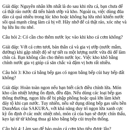
Giải đáp: Nguyên nhân lớn nhất là do sau khi rửa cá, bạn chưa để
cá thật ráo nước đã tiến hành ướp và kho. Ngoài ra, việc dùng đũa
đảo cá quá nhiều trong lúc kho hoặc không hạ lửa nhỏ khiến nước
sôi quá mạnh cũng làm cá bị vỡ. Hãy nhớ để cá thật ráo, xóc nhẹ và
hạ lửa liu riu nhé.
Câu hỏi 2: Có cần cho thêm nước lọc vào khi kho cá cơm không?
Giải đáp: Với cá cơm tươi, bản thân cá và gia vị ướp (nước mắm,
đường) khi gặp nhiệt độ sẽ tự tiết ra một lượng nước vừa đủ để làm
chín cá. Bạn không cần cho thêm nước lọc. Việc kho khô bằng
chính nước gia vị giúp cá săn chắc và đậm vị hơn rất nhiều.
Câu hỏi 3: Kho cá bằng bếp gas có ngon bằng bếp củi hay bếp đất
không?
Giải đáp: Hoàn toàn ngon nếu bạn biết cách điều chỉnh lửa. Món
kho cần nhiệt lượng ổn định, đều đặn. Nếu dùng các loại bếp gas
thông thường, ngọn lửa dễ bị phập phồng hoặc quá lớn làm khét
đáy tộ khi cạn nước. Tuy nhiên, nếu sử dụng dòng bếp gas siêu bền
DuraMax của SAKURA, với khả năng duy trì ngọn lửa xanh cực
kỳ ổn định ở các mức nhiệt nhỏ, món cá của bạn sẽ được chín thấu,
kẹo lại từ từ không thua gì kho bằng bếp củi truyền thống.
Câu hỏi 4: Làm sao để bảo quản cá cơm kho tiêu được lâu?