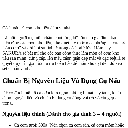
Cách nấu cá cơm kho tiêu đậm vị nhà
Là một người mẹ luôn chăm chút từng bữa ăn cho gia đình, bạn
hiểu rằng các món kho tiêu, kho quẹt tuy mộc mạc nhưng lại cực kỳ
“tốn cơm” và đòi hỏi sự tinh tế trong cách giữ lửa. Hôm nay,
SAKURA sẽ bật mí cho các bạn công thức làm món cá cơm kho
tiêu săn mình, cứng cáp, lên màu cánh gián đẹp mắt và đặc biệt là bí
quyết duy trì ngọn lửa liu riu hoàn hảo để món kho đạt đến độ kẹo
sệt chuẩn vị nhất.
Chuẩn Bị Nguyên Liệu Và Dụng Cụ Nấu
Để có được một tộ cá cơm kho ngon, không bị nát hay tanh, khâu
chọn nguyên liệu và chuẩn bị dụng cụ đóng vai trò vô cùng quan
trọng.
Nguyên liệu chính (Dành cho gia đình 3 – 4 người)
Cá cơm tươi: 300g (Nên chọn cá cơm săn, cá cơm mờm hoặc