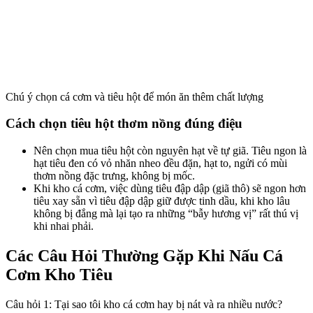
Chú ý chọn cá cơm và tiêu hột để món ăn thêm chất lượng
Cách chọn tiêu hột thơm nồng đúng điệu
Nên chọn mua tiêu hột còn nguyên hạt về tự giã. Tiêu ngon là
hạt tiêu đen có vỏ nhăn nheo đều đặn, hạt to, ngửi có mùi
thơm nồng đặc trưng, không bị mốc.
Khi kho cá cơm, việc dùng tiêu đập dập (giã thô) sẽ ngon hơn
tiêu xay sẵn vì tiêu đập dập giữ được tinh dầu, khi kho lâu
không bị đắng mà lại tạo ra những “bẫy hương vị” rất thú vị
khi nhai phải.
Các Câu Hỏi Thường Gặp Khi Nấu Cá
Cơm Kho Tiêu
Câu hỏi 1: Tại sao tôi kho cá cơm hay bị nát và ra nhiều nước?