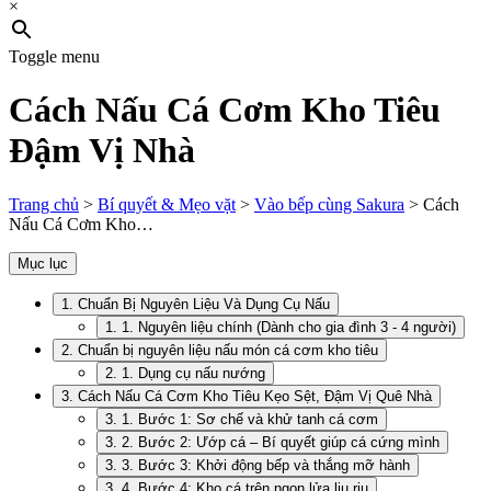
×
Toggle menu
Cách Nấu Cá Cơm Kho Tiêu
Đậm Vị Nhà
Trang chủ
>
Bí quyết & Mẹo vặt
>
Vào bếp cùng Sakura
>
Cách
Nấu Cá Cơm Kho…
Mục lục
1. Chuẩn Bị Nguyên Liệu Và Dụng Cụ Nấu
1. 1. Nguyên liệu chính (Dành cho gia đình 3 - 4 người)
2. Chuẩn bị nguyên liệu nấu món cá cơm kho tiêu
2. 1. Dụng cụ nấu nướng
3. Cách Nấu Cá Cơm Kho Tiêu Kẹo Sệt, Đậm Vị Quê Nhà
3. 1. Bước 1: Sơ chế và khử tanh cá cơm
3. 2. Bước 2: Ướp cá – Bí quyết giúp cá cứng mình
3. 3. Bước 3: Khởi động bếp và thắng mỡ hành
3. 4. Bước 4: Kho cá trên ngọn lửa liu riu