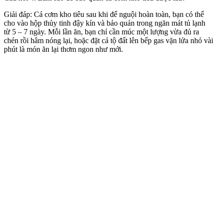
Giải đáp: Cá cơm kho tiêu sau khi để nguội hoàn toàn, bạn có thể
cho vào hộp thủy tinh đậy kín và bảo quản trong ngăn mát tủ lạnh
từ 5 – 7 ngày. Mỗi lần ăn, bạn chỉ cần múc một lượng vừa đủ ra
chén rồi hâm nóng lại, hoặc đặt cả tộ đất lên bếp gas vặn lửa nhỏ vài
phút là món ăn lại thơm ngon như mới.