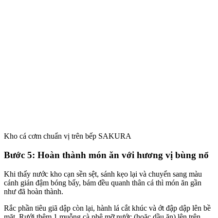
Kho cá cơm chuẩn vị trên bếp SAKURA
Bước 5: Hoàn thành món ăn với hương vị bùng nổ
Khi thấy nước kho cạn sền sệt, sánh kẹo lại và chuyển sang màu
cánh gián đậm bóng bẩy, bám đều quanh thân cá thì món ăn gần
như đã hoàn thành.
Rắc phần tiêu giã dập còn lại, hành lá cắt khúc và ớt đập dập lên bề
mặt. Rưới thêm 1 muỗng cà phê mỡ nước (hoặc dầu ăn) lên trên