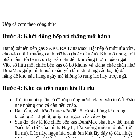
Ướp cá cơm theo công thức
Bước 3: Khởi động bếp và thắng mỡ hành
Đặt tộ đất lên bếp gas SAKURA DuraMax. Bật bếp ở mức lửa vừa,
cho vào nồi 1 muỗng canh mỡ heo (hoặc dầu ăn). Khi mỡ nóng, trút
phần hành tỏi băm còn lại vào phi đến khi vàng thơm ngào ngạt.
Việc sở hữu một chiếc bếp gas có bộ khung và kiềng chắc chắn như
DuraMax giúp mình hoàn toàn yên tâm khi dùng các loại tộ đất
nặng để kho nấu hằng ngày mà không lo rung lắc hay trượt ngã.
Bước 4: Kho cá trên ngọn lửa liu riu
Trút toàn bộ phần cá đã ướp cùng nước gia vị vào tộ đất. Đảo
nhẹ nhàng cho cá dàn đều chảo.
Ban đầu, vặn lửa ở mức vừa để nồi cá sôi bùng lên trong
khoảng 2 – 3 phút, giúp mặt ngoài của cá se lại.
Sau đó, đây là lúc chiếc bếp gas DuraMax phát huy thế mạnh
“siêu bền bỉ” của mình: Hãy hạ lửa xuống mức nhỏ nhất (lửa
liu riu). Lúc này, ngọn lửa xanh ôm khít lấy đáy tộ đất, nhiệt