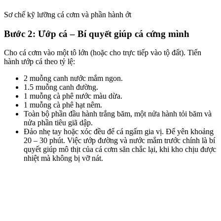
Sơ chế kỹ lưỡng cá cơm và phần hành ớt
Bước 2: Ướp cá – Bí quyết giúp cá cứng mình
Cho cá cơm vào một tô lớn (hoặc cho trực tiếp vào tộ đất). Tiến
hành ướp cá theo tỷ lệ:
2 muỗng canh nước mắm ngon.
1.5 muỗng canh đường.
1 muỗng cà phê nước màu dừa.
1 muỗng cà phê hạt nêm.
Toàn bộ phần đầu hành trắng băm, một nửa hành tỏi băm và
nửa phần tiêu giã dập.
Đảo nhẹ tay hoặc xóc đều để cá ngấm gia vị. Để yên khoảng
20 – 30 phút. Việc ướp đường và nước mắm trước chính là bí
quyết giúp mô thịt của cá cơm săn chắc lại, khi kho chịu được
nhiệt mà không bị vỡ nát.