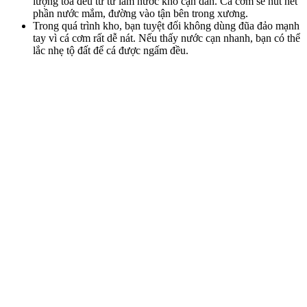
lượng tỏa đều từ từ làm nước kho cạn dần. Cá cơm sẽ hút hết
phần nước mắm, đường vào tận bên trong xương.
Trong quá trình kho, bạn tuyệt đối không dùng đũa đảo mạnh
tay vì cá cơm rất dễ nát. Nếu thấy nước cạn nhanh, bạn có thể
lắc nhẹ tộ đất để cá được ngấm đều.