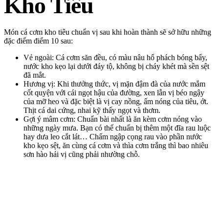
Kho Tiêu
Món cá cơm kho tiêu chuẩn vị sau khi hoàn thành sẽ sở hữu những
đặc điểm điểm 10 sau:
Vẻ ngoài: Cá cơm săn đều, có màu nâu hổ phách bóng bẩy,
nước kho kẹo lại dưới đáy tộ, không bị cháy khét mà sền sệt
đã mắt.
Hương vị: Khi thưởng thức, vị mặn đậm đà của nước mắm
cốt quyện với cái ngọt hậu của đường, xen lẫn vị béo ngậy
của mỡ heo và đặc biệt là vị cay nồng, ấm nóng của tiêu, ớt.
Thịt cá dai cứng, nhai kỹ thấy ngọt và thơm.
Gợi ý mâm cơm: Chuẩn bài nhất là ăn kèm cơm nóng vào
những ngày mưa. Bạn có thể chuẩn bị thêm một đĩa rau luộc
hay dưa leo cắt lát… Chấm ngập cọng rau vào phần nước
kho kẹo sệt, ăn cùng cá cơm và thìa cơm trắng thì bao nhiêu
sơn hào hải vị cũng phải nhường chỗ.