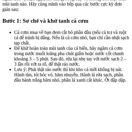
mùi tanh nào. Hãy cùng mình vào bếp qua các bước cực kỳ đơn
giản sau:
Bước 1: Sơ chế và khử tanh cá cơm
Cá cơm mua về bạn đem cắt bỏ phần đầu (nếu cá to) và ruột
cá để tránh bị đắng. Nếu là cá cơm nhỏ, bạn chỉ cần nhặt sạch
tạp chất.
Để khử hoàn toàn mùi tanh của cá biển, hãy ngâm cá cơm
trong nước muối loãng pha chút giấm hoặc nước cốt chanh
khoảng 3 – 5 phút. Sau đó, rửa lại nhẹ tay với nước sạch 2 –
3 lần rồi vớt ra rổ, để thật ráo nước.
Lưu ý: Phải thật ráo nước thì khi kho cá mới không bị nát.
Hành tím, tỏi bóc vỏ, băm nhuyễn. Hành lá rửa sạch, phần
đầu hành trắng băm nhỏ, phần lá xanh cắt khúc. Ớt đập dập.