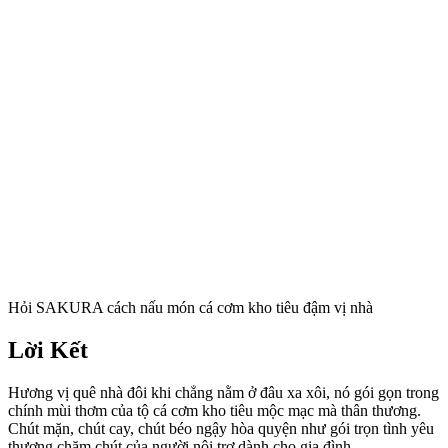
Hỏi SAKURA cách nấu món cá cơm kho tiêu đậm vị nhà
Lời Kết
Hương vị quê nhà đôi khi chẳng nằm ở đâu xa xôi, nó gói gọn trong
chính mùi thơm của tộ cá cơm kho tiêu mộc mạc mà thân thương.
Chút mặn, chút cay, chút béo ngậy hòa quyện như gói trọn tình yêu
thương chăm chút của người nội trợ dành cho gia đình.