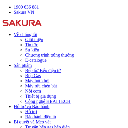
1900 636 881
Sakura VN
Về chúng tôi
Giới thiệu
Tin tức
Sự kiện
Chương trình trúng thưởng
E-catalogue
Sản phẩm
Bếp từ/ Bếp điện từ
Bếp Gas
Máy hút khói
Máy rửa chén bát
Nồi cơm
Thiết bị gia dụng
Công nghệ HEATTECH
Hỗ trợ và Bảo hành
Hỗ trợ
Bảo hành điện tử
Bí quyết và Mẹo vặt
Tư vấn bếp gas bếp điện