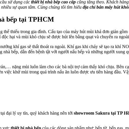
 cầu sử dụng các
thiết bị nhà bếp cao cấp
cũng tăng theo. Khách hàng 
há nhiều sự quan tâm. Cùng chúng tôi tìm hiểu
địa chỉ bán máy hút kh
nhà bếp tại TPHCM
g thể thiếu trong gia đình. Cấu tạo của máy hút mùi khá đơn giản gồm 
hí độc hại và mùi khó chịu sẽ được hút lên bằng quạt và chuyển ra ngoà
nướng khí gas sẽ thất thoát ra ngoài. Khí gas khi cháy sẽ tạo ra khí N
ng nhà bếp, dẫn đến bệnh tật với người nấu bếp và những người xung
án,… nặng mùi luôn làm cho các bà nội trợ cảm thấy khó chịu. Bên cạ
n việc khử mùi trong quá trình nấu ăn luôn được ưu tiên hàng đầu. Vậ
tại đại lý uy tín, quý khách hàng nên tới
showroom Sakura tại TP H
nh vực
thiết bị nhà bếp
của các dòng sản phẩm như: bếp từ, bếp gas, má