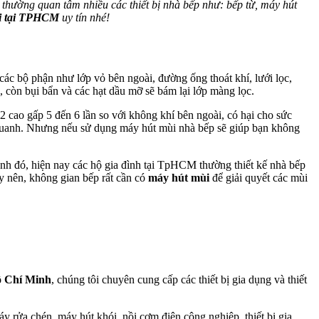
thường quan tâm nhiều các thiết bị nhà bếp như: bếp từ, máy hút
ói tại TPHCM
uy tín nhé!
các bộ phận như lớp vỏ bên ngoài, đường ống thoát khí, lưới lọc,
i, còn bụi bẩn và các hạt dầu mỡ sẽ bám lại lớp màng lọc.
O2 cao gấp 5 đến 6 lần so với không khí bên ngoài, có hại cho sức
 quanh. Nhưng nếu sử dụng máy hút mùi nhà bếp sẽ giúp bạn không
nh đó, hiện nay các hộ gia đình tại TpHCM thường thiết kế nhà bếp
y nên, không gian bếp rất cần có
máy hút mùi
để giải quyết các mùi
ồ Chí Minh
, chúng tôi chuyên cung cấp các thiết bị gia dụng và thiết
y rửa chén, máy hút khói, nồi cơm điện công nghiệp, thiết bị gia