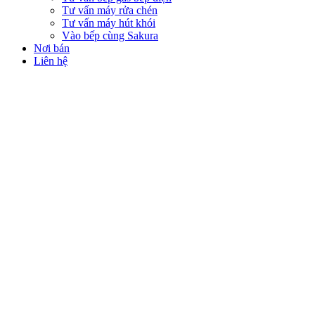
Tư vấn máy rửa chén
Tư vấn máy hút khói
Vào bếp cùng Sakura
Nơi bán
Liên hệ