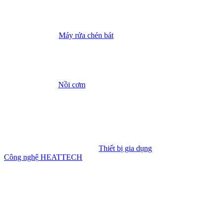
Máy rửa chén bát
Nồi cơm
Thiết bị gia dụng
Công nghệ HEATTECH