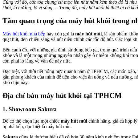
Cùng với đó, các tòa chung cư mọc lên như nấm kèm theo đó là nhu
khói, lò nướng, lò vi sóng,… Trong đó, máy hút khói là thiết bị có k
Tầm quan trọng của máy hút khói trong 
Máy hút khói nhà bếp
hay còn gọi là
máy hút mùi
, là sản phẩm khôn
quạt hút, đèn chiếu sáng và nút điều chỉnh các tốc độ hút. Các loại k
Bên cạnh đó, với những gia đình sử dụng bếp ga, trong quá trình nấu 
khỏe và là một trong những nguyên nhân gây ô nhiễm không khí tro
còn phải lo lắng về vấn đề này nữa.
Đặc biệt, với thời tiết nóng nực quanh năm ở TPHCM, các món xào, r
gần phòng khách của mình để tiện cho việc ăn uống và nấu nướng, nê
khó chịu này.
Địa chỉ bán máy hút khói tại TPHCM
1. Showroom Sakura
Để có thể chọn lựa một chiếc
máy hút mùi
chính hãng, giá cả hợp lý 
bị nhà bếp, đặc biệt là máy hút mùi.
Sakura
cũng là thương hiệu đã có hơn 30 năm kinh nghiệm trong lĩ