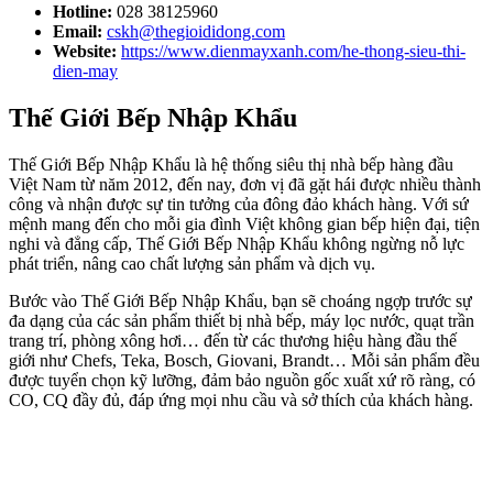
Hotline:
028 38125960
Email:
cskh@thegioididong.com
Website:
https://www.dienmayxanh.com/he-thong-sieu-thi-
dien-may
Thế Giới Bếp Nhập Khẩu
Thế Giới Bếp Nhập Khẩu là hệ thống siêu thị nhà bếp hàng đầu
Việt Nam từ năm 2012, đến nay, đơn vị đã gặt hái được nhiều thành
công và nhận được sự tin tưởng của đông đảo khách hàng. Với sứ
mệnh mang đến cho mỗi gia đình Việt không gian bếp hiện đại, tiện
nghi và đẳng cấp, Thế Giới Bếp Nhập Khẩu không ngừng nỗ lực
phát triển, nâng cao chất lượng sản phẩm và dịch vụ.
Bước vào Thế Giới Bếp Nhập Khẩu, bạn sẽ choáng ngợp trước sự
đa dạng của các sản phẩm thiết bị nhà bếp, máy lọc nước, quạt trần
trang trí, phòng xông hơi… đến từ các thương hiệu hàng đầu thế
giới như Chefs, Teka, Bosch, Giovani, Brandt… Mỗi sản phẩm đều
được tuyển chọn kỹ lưỡng, đảm bảo nguồn gốc xuất xứ rõ ràng, có
CO, CQ đầy đủ, đáp ứng mọi nhu cầu và sở thích của khách hàng.