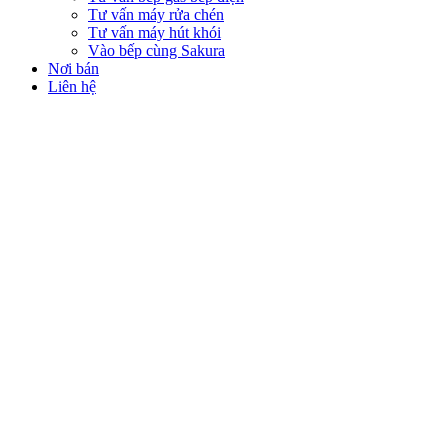
Tư vấn máy rửa chén
Tư vấn máy hút khói
Vào bếp cùng Sakura
Nơi bán
Liên hệ