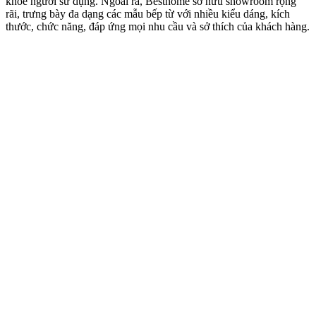
khỏe người sử dụng. Ngoài ra, Besthome sở hữu showroom rộng
rãi, trưng bày đa dạng các mẫu bếp từ với nhiều kiểu dáng, kích
thước, chức năng, đáp ứng mọi nhu cầu và sở thích của khách hàng.