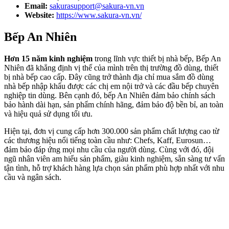
Email:
sakurasupport@sakura-vn.vn
Website:
https://www.sakura-vn.vn/
Bếp An Nhiên
Hơn 15 năm kinh nghiệm
trong lĩnh vực thiết bị nhà bếp, Bếp An
Nhiên đã khẳng định vị thế của mình trên thị trường đồ dùng, thiết
bị nhà bếp cao cấp. Đây cũng trở thành địa chỉ mua sắm đồ dùng
nhà bếp nhập khẩu được các chị em nội trở và các đầu bếp chuyên
nghiệp tin dùng. Bên cạnh đó, bếp An Nhiên đảm bảo chính sách
bảo hành dài hạn, sản phẩm chính hãng, đảm bảo độ bền bỉ, an toàn
và hiệu quả sử dụng tối ưu.
Hiện tại, đơn vị cung cấp hơn 300.000 sản phẩm chất lượng cao từ
các thương hiệu nổi tiếng toàn cầu như: Chefs, Kaff, Eurosun…
đảm bảo đáp ứng mọi nhu cầu của người dùng. Cùng với đó, đội
ngũ nhân viên am hiểu sản phẩm, giàu kinh nghiệm, sẵn sàng tư vấn
tận tình, hỗ trợ khách hàng lựa chọn sản phẩm phù hợp nhất với nhu
cầu và ngân sách.