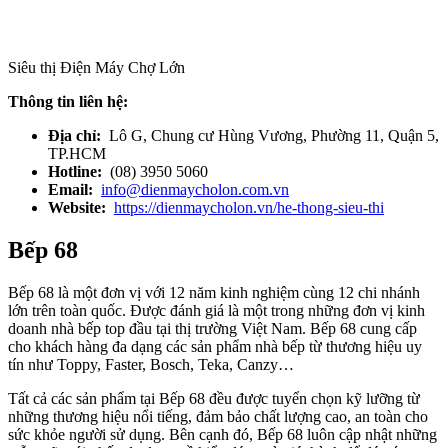
Siêu thị Điện Máy Chợ Lớn
Thông tin liên hệ:
Địa chỉ:
Lô G, Chung cư Hùng Vương, Phường 11, Quận 5,
TP.HCM
Hotline:
(08) 3950 5060
Email:
info@dienmaycholon.com.vn
Website:
https://dienmaycholon.vn/he-thong-sieu-thi
Bếp 68
Bếp 68 là một đơn vị với 12 năm kinh nghiệm cùng 12 chi nhánh
lớn trên toàn quốc. Được đánh giá là một trong những đơn vị kinh
doanh nhà bếp top đầu tại thị trường Việt Nam. Bếp 68 cung cấp
cho khách hàng đa dạng các sản phẩm nhà bếp từ thương hiệu uy
tín như Toppy, Faster, Bosch, Teka, Canzy…
Tất cả các sản phẩm tại Bếp 68 đều được tuyển chọn kỹ lưỡng từ
những thương hiệu nổi tiếng, đảm bảo chất lượng cao, an toàn cho
sức khỏe người sử dụng. Bên cạnh đó, Bếp 68 luôn cập nhật những