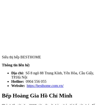
Siêu thị bếp BESTHOME
Thông tin liên hệ:
Địa chỉ:
Số 8 ngõ 88 Trung Kính, Yên Hòa, Cầu Giấy,
TP.Hà Nội
Hotline:
0904 556 055
Website:
https://besthome.com.vn/
Bếp Hoàng Gia Hồ Chí Minh