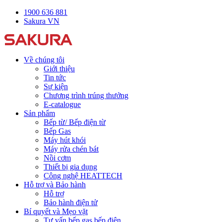
1900 636 881
Sakura VN
Về chúng tôi
Giới thiệu
Tin tức
Sự kiện
Chương trình trúng thưởng
E-catalogue
Sản phẩm
Bếp từ/ Bếp điện từ
Bếp Gas
Máy hút khói
Máy rửa chén bát
Nồi cơm
Thiết bị gia dụng
Công nghệ HEATTECH
Hỗ trợ và Bảo hành
Hỗ trợ
Bảo hành điện tử
Bí quyết và Mẹo vặt
Tư vấn bếp gas bếp điện