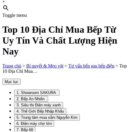
×
Toggle menu
Top 10 Địa Chỉ Mua Bếp Từ
Uy Tín Và Chất Lượng Hiện
Nay
Trang chủ
>
Bí quyết & Mẹo vặt
>
Tư vấn bếp gas bếp điện
>
Top
10 Địa Chỉ Mua…
Mục lục
1. Showroom SAKURA
2. Bếp An Nhiên
3. Siêu thị Điện máy xanh
4. Thế Giới Bếp Nhập Khẩu
5. Trung tâm mua sắm Nguyễn Kim
6. Điện máy chợ lớn
7. Bếp 68