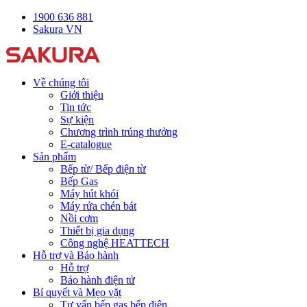
1900 636 881
Sakura VN
Về chúng tôi
Giới thiệu
Tin tức
Sự kiện
Chương trình trúng thưởng
E-catalogue
Sản phẩm
Bếp từ/ Bếp điện từ
Bếp Gas
Máy hút khói
Máy rửa chén bát
Nồi cơm
Thiết bị gia dụng
Công nghệ HEATTECH
Hỗ trợ và Bảo hành
Hỗ trợ
Bảo hành điện tử
Bí quyết và Mẹo vặt
Tư vấn bếp gas bếp điện