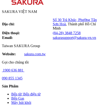
SAKURA VIỆT NAM
Số 30 Trà Khúc, Phường Tân
Địa chỉ:
Sơn Hoà
,
Thành phố Hồ Chí
Minh
Điện thoại:
(84-28) 3848 7258
Email:
sakurasupport@sakura-vn.vn
Taiwan SAKURA Group
Website:
sakura.com.tw
Gọi cho chúng tôi
1900 636 881
090 855 1345
Sản Phẩm
Bếp từ/ Bếp điện từ
Bếp Gas
Máy hút khói