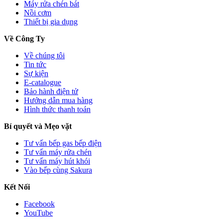
Máy rửa chén bát
Nồi cơm
Thiết bị gia dụng
Về Công Ty
Về chúng tôi
Tin tức
Sự kiện
E-catalogue
Bảo hành điện tử
Hướng dẫn mua hàng
Hình thức thanh toán
Bí quyết và Mẹo vặt
Tư vấn bếp gas bếp điện
Tư vấn máy rửa chén
Tư vấn máy hút khói
Vào bếp cùng Sakura
Kết Nối
Facebook
YouTube