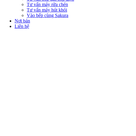
Tư vấn máy rửa chén
Tư vấn máy hút khói
Vào bếp cùng Sakura
Nơi bán
Liên hệ