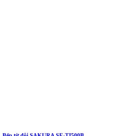
Bếp từ đôi SAKURA SE-TI500B