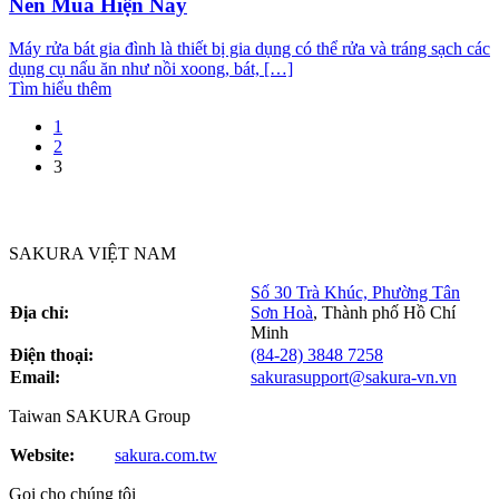
Nên Mua Hiện Nay
Máy rửa bát gia đình là thiết bị gia dụng có thể rửa và tráng sạch các
dụng cụ nấu ăn như nồi xoong, bát, […]
Tìm hiểu thêm
1
2
3
SAKURA VIỆT NAM
Số 30 Trà Khúc, Phường Tân
Địa chỉ:
Sơn Hoà
,
Thành phố Hồ Chí
Minh
Điện thoại:
(84-28) 3848 7258
Email:
sakurasupport@sakura-vn.vn
Taiwan SAKURA Group
Website:
sakura.com.tw
Gọi cho chúng tôi