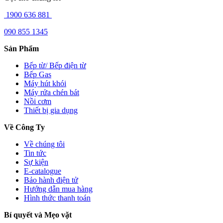
1900 636 881
090 855 1345
Sản Phẩm
Bếp từ/ Bếp điện từ
Bếp Gas
Máy hút khói
Máy rửa chén bát
Nồi cơm
Thiết bị gia dụng
Về Công Ty
Về chúng tôi
Tin tức
Sự kiện
E-catalogue
Bảo hành điện tử
Hướng dẫn mua hàng
Hình thức thanh toán
Bí quyết và Mẹo vặt