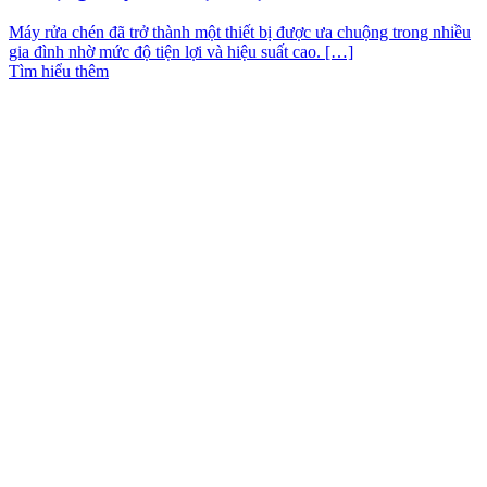
Máy rửa chén đã trở thành một thiết bị được ưa chuộng trong nhiều
gia đình nhờ mức độ tiện lợi và hiệu suất cao. […]
Tìm hiểu thêm