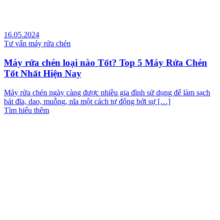
16.05.2024
Tư vấn máy rửa chén
Máy rửa chén loại nào Tốt? Top 5 Máy Rửa Chén
Tốt Nhất Hiện Nay
Máy rửa chén ngày càng được nhiều gia đình sử dụng để làm sạch
bát đĩa, dao, muỗng, nĩa một cách tự động bởi sự […]
Tìm hiểu thêm