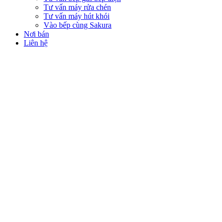
Tư vấn máy rửa chén
Tư vấn máy hút khói
Vào bếp cùng Sakura
Nơi bán
Liên hệ