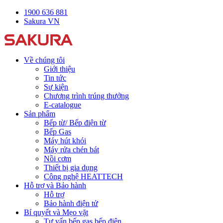
1900 636 881
Sakura VN
Về chúng tôi
Giới thiệu
Tin tức
Sự kiện
Chương trình trúng thưởng
E-catalogue
Sản phẩm
Bếp từ/ Bếp điện từ
Bếp Gas
Máy hút khói
Máy rửa chén bát
Nồi cơm
Thiết bị gia dụng
Công nghệ HEATTECH
Hỗ trợ và Bảo hành
Hỗ trợ
Bảo hành điện tử
Bí quyết và Mẹo vặt
Tư vấn bếp gas bếp điện