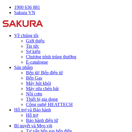
1900 636 881
Sakura VN
Về chúng tôi
Giới thiệu
Tin tức
Sự kiện
Chương trình trúng thưởng
E-catalogue
Sản phẩm
Bếp từ/ Bếp điện từ
Bếp Gas
Máy hút khói
Máy rửa chén bát
Nồi cơm
Thiết bị gia dụng
Công nghệ HEATTECH
Hỗ trợ và Bảo hành
Hỗ trợ
Bảo hành điện tử
Bí quyết và Mẹo vặt
Tư vấn bếp gas bếp điện