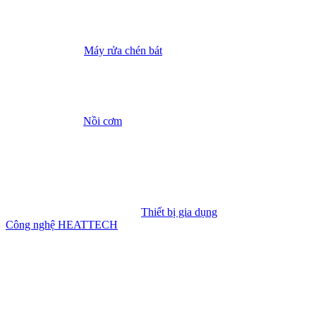
Máy rửa chén bát
Nồi cơm
Thiết bị gia dụng
Công nghệ HEATTECH