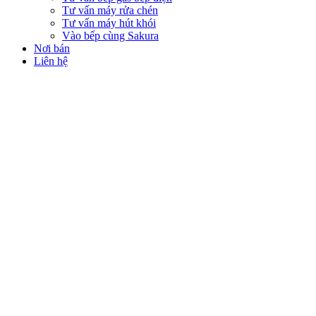
Tư vấn máy rửa chén
Tư vấn máy hút khói
Vào bếp cùng Sakura
Nơi bán
Liên hệ