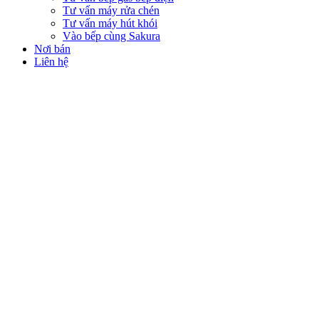
Tư vấn máy rửa chén
Tư vấn máy hút khói
Vào bếp cùng Sakura
Nơi bán
Liên hệ