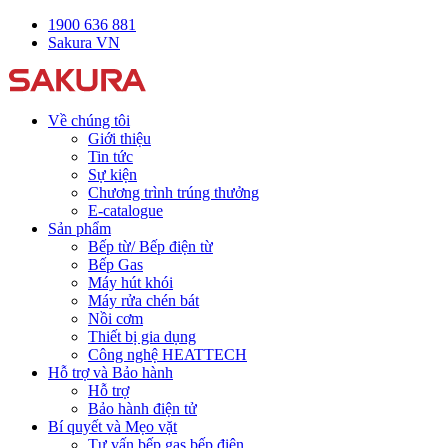
1900 636 881
Sakura VN
Về chúng tôi
Giới thiệu
Tin tức
Sự kiện
Chương trình trúng thưởng
E-catalogue
Sản phẩm
Bếp từ/ Bếp điện từ
Bếp Gas
Máy hút khói
Máy rửa chén bát
Nồi cơm
Thiết bị gia dụng
Công nghệ HEATTECH
Hỗ trợ và Bảo hành
Hỗ trợ
Bảo hành điện tử
Bí quyết và Mẹo vặt
Tư vấn bếp gas bếp điện