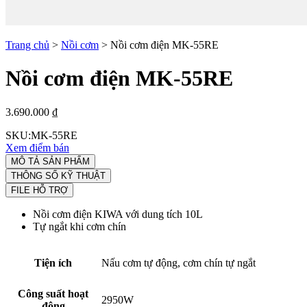
Trang chủ
>
Nồi cơm
>
Nồi cơm điện MK-55RE
Nồi cơm điện MK-55RE
3.690.000 ₫
SKU:
MK-55RE
Xem điểm bán
MÔ TẢ SẢN PHẨM
THÔNG SỐ KỸ THUẬT
FILE HỖ TRỢ
Nồi cơm điện KIWA với dung tích 10L
Tự ngắt khi cơm chín
Tiện ích
Nấu cơm tự động, cơm chín tự ngắt
Công suất hoạt
2950W
động