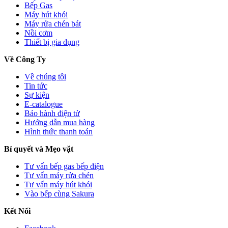
Bếp Gas
Máy hút khói
Máy rửa chén bát
Nồi cơm
Thiết bị gia dụng
Về Công Ty
Về chúng tôi
Tin tức
Sự kiện
E-catalogue
Bảo hành điện tử
Hướng dẫn mua hàng
Hình thức thanh toán
Bí quyết và Mẹo vặt
Tư vấn bếp gas bếp điện
Tư vấn máy rửa chén
Tư vấn máy hút khói
Vào bếp cùng Sakura
Kết Nối