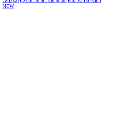
780.000 ₫
Xem chi tiết sản phẩm
Đưa vào so sánh
NEW