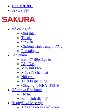
1900 636 881
Sakura VN
Về chúng tôi
Giới thiệu
Tin tức
Sự kiện
Chương trình trúng thưởng
E-catalogue
Sản phẩm
Bếp từ/ Bếp điện từ
Bếp Gas
Máy hút khói
Máy rửa chén bát
Nồi cơm
Thiết bị gia dụng
Công nghệ HEATTECH
Hỗ trợ và Bảo hành
Hỗ trợ
Bảo hành điện tử
Bí quyết và Mẹo vặt
Tư vấn bếp gas bếp điện