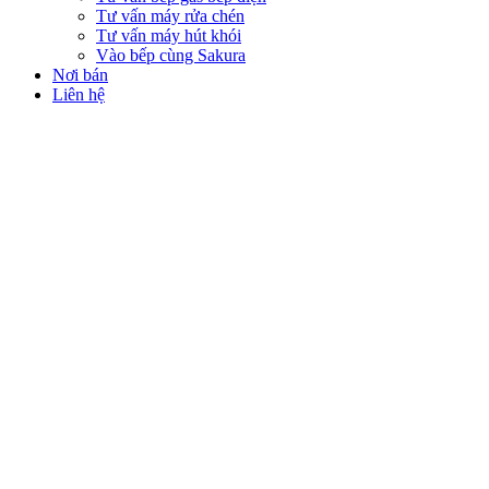
Tư vấn máy rửa chén
Tư vấn máy hút khói
Vào bếp cùng Sakura
Nơi bán
Liên hệ