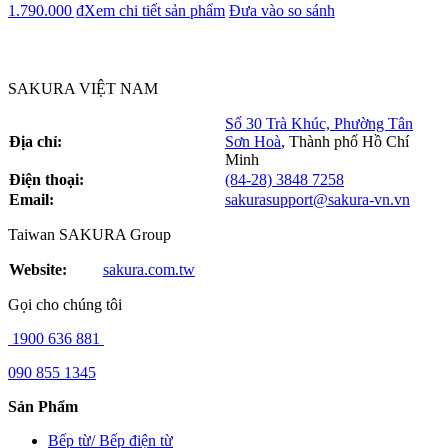
1.790.000 ₫
Xem chi tiết sản phẩm
Đưa vào so sánh
SAKURA VIỆT NAM
Số 30 Trà Khúc, Phường Tân
Địa chỉ:
Sơn Hoà
,
Thành phố Hồ Chí
Minh
Điện thoại:
(84-28) 3848 7258
Email:
sakurasupport@sakura-vn.vn
Taiwan SAKURA Group
Website:
sakura.com.tw
Gọi cho chúng tôi
1900 636 881
090 855 1345
Sản Phẩm
Bếp từ/ Bếp điện từ