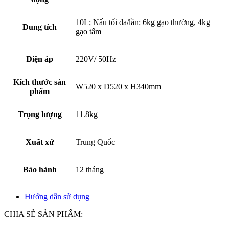
10L; Nấu tối đa/lần: 6kg gạo thường, 4kg
Dung tích
gạo tấm
Điện áp
220V/ 50Hz
Kích thước sản
W520 x D520 x H340mm
phẩm
Trọng lượng
11.8kg
Xuất xứ
Trung Quốc
Bảo hành
12 tháng
Hướng dẫn sử dụng
CHIA SẺ SẢN PHẨM: