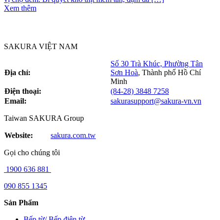
Xem thêm
SAKURA VIỆT NAM
Số 30 Trà Khúc, Phường Tân
Địa chỉ:
Sơn Hoà
,
Thành phố Hồ Chí
Minh
Điện thoại:
(84-28) 3848 7258
Email:
sakurasupport@sakura-vn.vn
Taiwan SAKURA Group
Website:
sakura.com.tw
Gọi cho chúng tôi
1900 636 881
090 855 1345
Sản Phẩm
Bếp từ/ Bếp điện từ