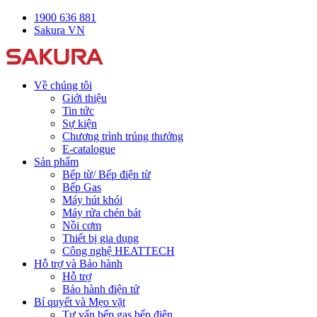
1900 636 881
Sakura VN
Về chúng tôi
Giới thiệu
Tin tức
Sự kiện
Chương trình trúng thưởng
E-catalogue
Sản phẩm
Bếp từ/ Bếp điện từ
Bếp Gas
Máy hút khói
Máy rửa chén bát
Nồi cơm
Thiết bị gia dụng
Công nghệ HEATTECH
Hỗ trợ và Bảo hành
Hỗ trợ
Bảo hành điện tử
Bí quyết và Mẹo vặt
Tư vấn bếp gas bếp điện