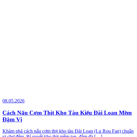
08.05.2026
Cách Nấu Cơm Thịt Kho Tàu Kiểu Đài Loan Mềm
Đậm Vị
Khám phá cách nấu cơm thịt kho tàu Đài Loan (Lu Rou Fan) chuẩn
vị chợ đêm. Bí quyết kho thịt mềm tan, đậm đà […]