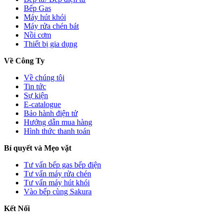
Bếp Gas
Máy hút khói
Máy rửa chén bát
Nồi cơm
Thiết bị gia dụng
Về Công Ty
Về chúng tôi
Tin tức
Sự kiện
E-catalogue
Bảo hành điện tử
Hướng dẫn mua hàng
Hình thức thanh toán
Bí quyết và Mẹo vặt
Tư vấn bếp gas bếp điện
Tư vấn máy rửa chén
Tư vấn máy hút khói
Vào bếp cùng Sakura
Kết Nối