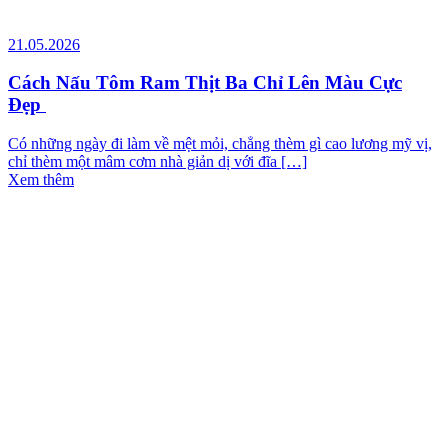
21.05.2026
Cách Nấu Tôm Ram Thịt Ba Chỉ Lên Màu Cực
Đẹp
Có những ngày đi làm về mệt mỏi, chẳng thèm gì cao lương mỹ vị,
chỉ thèm một mâm cơm nhà giản dị với đĩa […]
Xem thêm