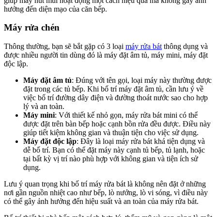
giúp máy hút mùi hoạt động một cách hiệu quả mà không gây ảnh
hưởng đến diện mạo của căn bếp.
Máy rửa chén
Thông thường, bạn sẽ bắt gặp có 3 loại
máy rửa bát
thông dụng và
được nhiều người tin dùng đó là máy đặt âm tủ, máy mini, máy đặt
độc lập.
Máy đặt âm tủ
: Đúng với tên gọi, loại máy này thường được
đặt trong các tủ bếp. Khi bố trí máy đặt âm tủ, cần lưu ý về
việc bố trí đường dây điện và đường thoát nước sao cho hợp
lý và an toàn.
Máy mini
: Với thiết kế nhỏ gọn, máy rửa bát mini có thể
được đặt trên bàn bếp hoặc cạnh bồn rửa đều được. Điều này
giúp tiết kiệm không gian và thuận tiện cho việc sử dụng.
Máy đặt độc lập
: Đây là loại máy rửa bát khá tiện dụng và
dễ bố trí. Bạn có thể đặt máy này cạnh tủ bếp, tủ lạnh, hoặc
tại bất kỳ vị trí nào phù hợp với không gian và tiện ích sử
dụng.
Lưu ý quan trọng khi bố trí máy rửa bát là không nên đặt ở những
nơi gần nguồn nhiệt cao như bếp, lò nướng, lò vi sóng, vì điều này
có thể gây ảnh hưởng đến hiệu suất và an toàn của máy rửa bát.