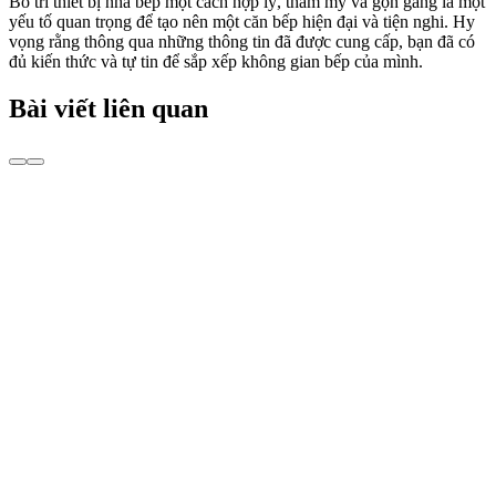
Bố trí thiết bị nhà bếp một cách hợp lý, thẩm mỹ và gọn gàng là một
yếu tố quan trọng để tạo nên một căn bếp hiện đại và tiện nghi. Hy
vọng rằng thông qua những thông tin đã được cung cấp, bạn đã có
đủ kiến thức và tự tin để sắp xếp không gian bếp của mình.
Bài viết liên quan