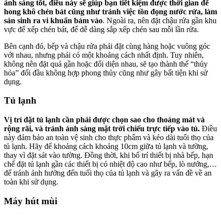
ánh sáng tốt, điều này sẽ giúp bạn tiết kiệm được thời gian để
hong khô chén bát cũng như tránh việc tồn đọng nước rửa, làm
sản sinh ra vi khuẩn bám vào
. Ngoài ra, nên đặt chậu rửa gần khu
vực để xếp chén bát, để dễ dàng sắp xếp chén sau mỗi lần rửa.
Bên cạnh đó, bếp và chậu rửa phải đặt cùng hàng hoặc vuông góc
với nhau, nhưng phải có một khoảng cách nhất định. Tuy nhiên,
không nên đặt quá gần hoặc đối diện nhau, sẽ tạo thành thế “thủy
hỏa” đối đầu không hợp phong thủy cũng như gây bất tiện khi sử
dụng.
Tủ lạnh
Vị trí đặt tủ lạnh cần phải được chọn sao cho thoáng mát và
rộng rãi, và tránh ánh sáng mặt trời chiếu trực tiếp vào tủ.
Điều
này đảm bảo an toàn vệ sinh cho thực phẩm và kéo dài tuổi thọ của
tủ lạnh. Hãy để khoảng cách khoảng 10cm giữa tủ lạnh và tường,
thay vì đặt sát vào tường. Đồng thời, khi bố trí thiết bị nhà bếp, hạn
chế đặt tủ lạnh gần các thiết bị có nhiệt độ cao như bếp, lò nướng,…
để tránh ảnh hưởng đến tuổi thọ của tủ lạnh và gây ra vấn đề về an
toàn khi sử dụng.
Máy hút mùi