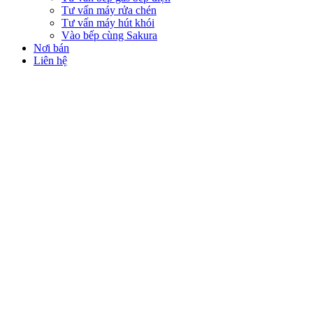
Tư vấn máy rửa chén
Tư vấn máy hút khói
Vào bếp cùng Sakura
Nơi bán
Liên hệ