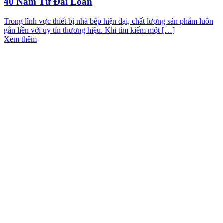
40 Năm Từ Đài Loan
Trong lĩnh vực thiết bị nhà bếp hiện đại, chất lượng sản phẩm luôn
gắn liền với uy tín thương hiệu. Khi tìm kiếm một […]
Xem thêm