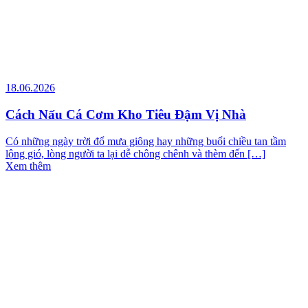
18.06.2026
Cách Nấu Cá Cơm Kho Tiêu Đậm Vị Nhà
Có những ngày trời đổ mưa giông hay những buổi chiều tan tầm
lộng gió, lòng người ta lại dễ chông chênh và thèm đến […]
Xem thêm