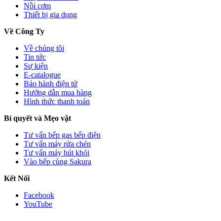
Nồi cơm
Thiết bị gia dụng
Về Công Ty
Về chúng tôi
Tin tức
Sự kiện
E-catalogue
Bảo hành điện tử
Hướng dẫn mua hàng
Hình thức thanh toán
Bí quyết và Mẹo vặt
Tư vấn bếp gas bếp điện
Tư vấn máy rửa chén
Tư vấn máy hút khói
Vào bếp cùng Sakura
Kết Nối
Facebook
YouTube