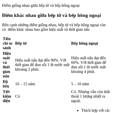
Điểm giống nhau giữa bếp từ và bếp hồng ngoại
Điểm khác nhau giữa bếp từ và bếp hồng ngoại
Bên cạnh những điểm giống nhau, bếp từ và bếp hồng ngoại còn
có điểm khác nhau bao gồm hiệu suất và thời gian nấu
Tiêu
chí so
Bếp từ
Bếp hồng ngoại
sánh
Hiệu
suất
Hiệu suất nấu đạt đến
Hiệu suất nấu đạt đến 90%. Với
và
60%. Với thời gian để
thời gian để đun sôi 1 lít nước mất
thời
đun sôi 1 lít nước mất
khoảng 2 phút.
gian
khoảng 4 phút.
nấu
Độ
10 – 15 năm
5 – 10 năm
bền
Tiết
Có. Nhưng vẫn còn thất
kiệm
Có
thoát 1 lượng nhiệt ra
điện
ngoài.
Thích hợp với các