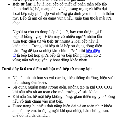
Bếp từ âm:
Đây là loại bếp có thiết kế phần thân bếp lắp
chìm dưới kệ bế, mang đến vẻ đẹp sang trọng và hiện đại.
Loại bếp này phù hợp với những gia đình yêu thích tính thẩm
mỹ. Bếp từ âm có đa dạng vùng nấu, giúp bạn thoải mái lựa
chọn.
Ngoài ra còn có dòng bếp điện từ, hay còn được gọi là
bếp từ hồng ngoại. Hiện nay có nhiều người nhầm lẫn
giữa
bếp điện từ
và
bếp từ
nhưng 2 loại bếp này là
khác nhau. Trong khi bếp từ là bếp sử dụng dòng điện
cảm ứng để tạo ra nhiệt làm chín thức ăn thì
bếp điện
từ
là bếp kết hợp giữa bếp từ và bếp hồng ngoại, có 2
vùng nấu với nguyên lý hoạt động khác nhau.
Dưới đây là 6 ưu điểm nổi bật mà bếp từ mang lại:
Nấu ăn nhanh hơn so với các loại bếp thông thường, hiệu suất
nấu nướng đến 90%.
Sử dụng nguồn năng lượng điện, không tạo ra khí CO, CO2
khi nấu nên rất an toàn cho môi trường và sức khỏe.
Khi nấu ăn, bề mặt bếp không nóng, giảm thiểu nguy cơ bỏng
nếu vô tình chạm vào mặt bếp.
Được trang bị nhiều tính năng hiện đại và an toàn như: khóa
an toàn trẻ em, tự động ngắt khi quá nhiệt, báo chống tràn,
chế độ nấu đa dạng,…