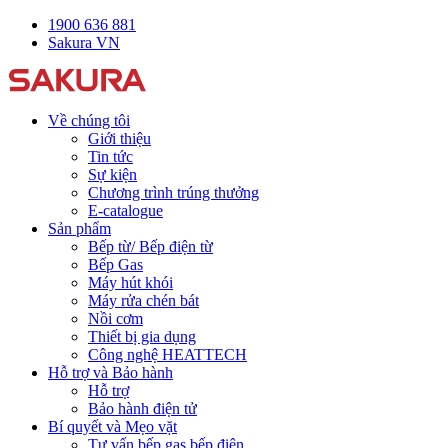
1900 636 881
Sakura VN
Về chúng tôi
Giới thiệu
Tin tức
Sự kiện
Chương trình trúng thưởng
E-catalogue
Sản phẩm
Bếp từ/ Bếp điện từ
Bếp Gas
Máy hút khói
Máy rửa chén bát
Nồi cơm
Thiết bị gia dụng
Công nghệ HEATTECH
Hỗ trợ và Bảo hành
Hỗ trợ
Bảo hành điện tử
Bí quyết và Mẹo vặt
Tư vấn bếp gas bếp điện