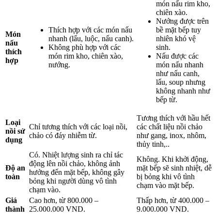
món nấu rim kho,
chiên xào.
Nướng được trên
Thích hợp với các món nấu
bề mặt bếp tuy
Món
nhanh (lẩu, luộc, nấu canh).
nhiên khó vệ
nấu
Không phù hợp với các
sinh.
thích
món rim kho, chiên xào,
Nấu được các
hợp
nướng.
món nấu nhanh
như nấu canh,
lẩu, soup nhưng
không nhanh như
bếp từ.
Tương thích với hầu hết
Loại
Chỉ tương thích với các loại nồi,
các chất liệu nồi chảo
nồi sử
chảo có đáy nhiễm từ.
như gang, inox, nhôm,
dụng
thủy tinh,..
Có. Nhiệt lượng sinh ra chỉ tác
Không. Khi khởi động,
động lên nồi chảo, không ảnh
Độ an
mặt bếp sẽ sinh nhiệt, dễ
hưởng đến mặt bếp, không gây
toàn
bị bỏng khi vô tình
bỏng khi người dùng vô tình
chạm vào mặt bếp.
chạm vào.
Giá
Cao hơn, từ 800.000 –
Thấp hơn, từ 400.000 –
thành
25.000.000 VND.
9.000.000 VND.