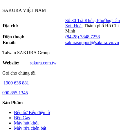
SAKURA VIỆT NAM
Số 30 Trà Khúc, Phường Tân
Địa chỉ:
Sơn Hoà
,
Thành phố Hồ Chí
Minh
Điện thoại:
(84-28) 3848 7258
Email:
sakurasupport@sakura-vn.vn
Taiwan SAKURA Group
Website:
sakura.com.tw
Gọi cho chúng tôi
1900 636 881
090 855 1345
Sản Phẩm
Bếp từ/ Bếp điện từ
Bếp Gas
Máy hút khói
Máy rửa chén bát