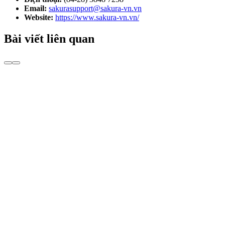
Email:
sakurasupport@sakura-vn.vn
Website:
https://www.sakura-vn.vn/
Bài viết liên quan