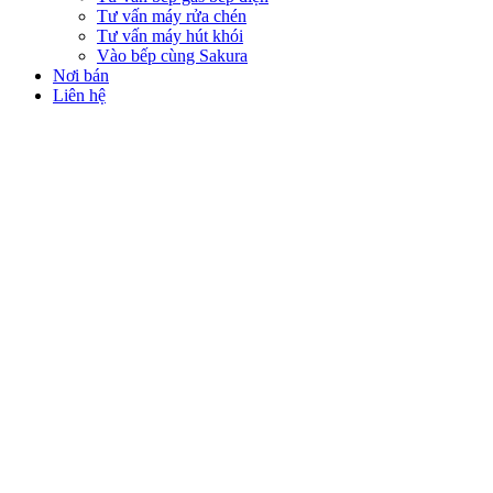
Tư vấn máy rửa chén
Tư vấn máy hút khói
Vào bếp cùng Sakura
Nơi bán
Liên hệ