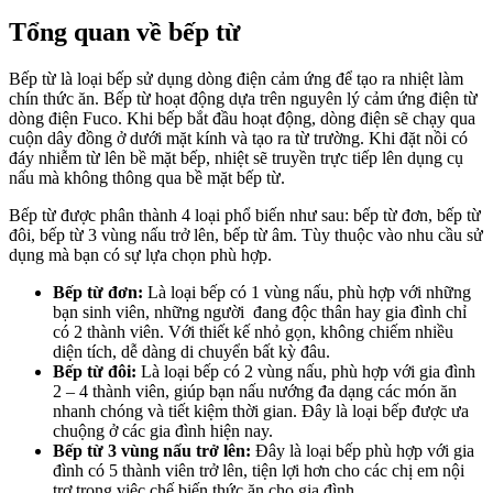
Tổng quan về bếp từ
Bếp từ là loại bếp sử dụng dòng điện cảm ứng để tạo ra nhiệt làm
chín thức ăn. Bếp từ hoạt động dựa trên nguyên lý cảm ứng điện từ
dòng điện Fuco. Khi bếp bắt đầu hoạt động, dòng điện sẽ chạy qua
cuộn dây đồng ở dưới mặt kính và tạo ra từ trường. Khi đặt nồi có
đáy nhiễm từ lên bề mặt bếp, nhiệt sẽ truyền trực tiếp lên dụng cụ
nấu mà không thông qua bề mặt bếp từ.
Bếp từ được phân thành 4 loại phổ biến như sau: bếp từ đơn, bếp từ
đôi, bếp từ 3 vùng nấu trở lên, bếp từ âm. Tùy thuộc vào nhu cầu sử
dụng mà bạn có sự lựa chọn phù hợp.
Bếp từ đơn:
Là loại bếp có 1 vùng nấu, phù hợp với những
bạn sinh viên, những người đang độc thân hay gia đình chỉ
có 2 thành viên. Với thiết kế nhỏ gọn, không chiếm nhiều
diện tích, dễ dàng di chuyển bất kỳ đâu.
Bếp từ đôi:
Là loại bếp có 2 vùng nấu, phù hợp với gia đình
2 – 4 thành viên, giúp bạn nấu nướng đa dạng các món ăn
nhanh chóng và tiết kiệm thời gian. Đây là loại bếp được ưa
chuộng ở các gia đình hiện nay.
Bếp từ 3 vùng nấu trở lên:
Đây là loại bếp phù hợp với gia
đình có 5 thành viên trở lên, tiện lợi hơn cho các chị em nội
trợ trong việc chế biến thức ăn cho gia đình.