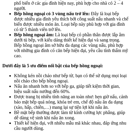
phổ biến ở các gia đình hiện nay, phù hợp cho nhà có 2 – 4
người.
Bếp hồng ngoại có 3 vùng nấu trở lên:
Đây là loại bếp
được nhiều gia đình yêu thích bởi công suất nấu nhanh và chế
biến được nhiều món ăn. Loại bếp này phù hợp với gia đình
có từ 5 thành viên trở lên.
Bếp hồng ngoại âm:
Là loại bếp có phần thân được lắp âm
dưới tủ bếp, với kiểu dáng thiết kế hiện đại và sang trọng.
Bếp hồng ngoại âm sở hữu đa dạng các vùng nấu, phù hợp
với những gia đình có căn bếp hiện đại, yêu cầu tính thẩm mỹ
cao.
Dưới đây là 5 ưu điểm nổi bật của bếp hồng ngoại:
Không kén nồi chảo như bếp từ, bạn có thể sử dụng mọi loại
nồi chảo cho bếp hồng ngoại.
Nấu ăn nhanh hơn so với bếp ga, giúp tiết kiệm thời gian,
hiệu suất nấu nướng đến 60%.
Được trang bị nhiều tính năng an toàn như: hẹn giờ nấu, cảnh
báo mặt bếp quá nóng, khóa trẻ em, chế độ nấu ăn đa dạng
(xào, hấp, chiên,…) mang lại sự tiện lợi khi nấu ăn.
Bề mặt bếp thường được làm từ kính cường lực phẳng, giúp
dễ dàng vệ sinh khi nấu ăn xong.
Thiết kế hiện đại, với nhiều mẫu mã khác nhau, đáp ứng nhu
cầu người dùng.